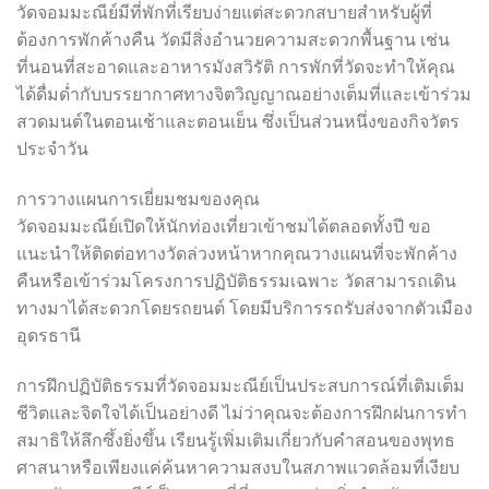
วัดจอมมะณีย์มีที่พักที่เรียบง่ายแต่สะดวกสบายสำหรับผู้ที่
ต้องการพักค้างคืน วัดมีสิ่งอำนวยความสะดวกพื้นฐาน เช่น
ที่นอนที่สะอาดและอาหารมังสวิรัติ การพักที่วัดจะทำให้คุณ
ได้ดื่มด่ำกับบรรยากาศทางจิตวิญญาณอย่างเต็มที่และเข้าร่วม
สวดมนต์ในตอนเช้าและตอนเย็น ซึ่งเป็นส่วนหนึ่งของกิจวัตร
ประจำวัน
การวางแผนการเยี่ยมชมของคุณ
วัดจอมมะณีย์เปิดให้นักท่องเที่ยวเข้าชมได้ตลอดทั้งปี ขอ
แนะนำให้ติดต่อทางวัดล่วงหน้าหากคุณวางแผนที่จะพักค้าง
คืนหรือเข้าร่วมโครงการปฏิบัติธรรมเฉพาะ วัดสามารถเดิน
ทางมาได้สะดวกโดยรถยนต์ โดยมีบริการรถรับส่งจากตัวเมือง
อุดรธานี
การฝึกปฏิบัติธรรมที่วัดจอมมะณีย์เป็นประสบการณ์ที่เติมเต็ม
ชีวิตและจิตใจได้เป็นอย่างดี ไม่ว่าคุณจะต้องการฝึกฝนการทำ
สมาธิให้ลึกซึ้งยิ่งขึ้น เรียนรู้เพิ่มเติมเกี่ยวกับคำสอนของพุทธ
ศาสนาหรือเพียงแค่ค้นหาความสงบในสภาพแวดล้อมที่เงียบ