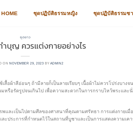
HOME
ชุดปฏิบัติธรรมหญิง
ชุดปฏิบัติธรรมช
ชุดขาว
ดทำบุญ ควรแต่งกายอย่างไร
D ON
NOVEMBER 29, 2023
BY
ADMIN2
สื้อผ้าสีอ่อนๆ ถ้ามีลายก็เป็นลายเรียบๆ เนื้อผ้าไม่ควรโปร่งบางจ
หลวมหรือรัดรูปจนเกินไป เพื่อความสะดวกในการกราบไหว้พระและนั่
ารพและเป็นไปตามศีลของศาสนาที่คุณตามศรัทธา การแต่งกายเมื่
อฟังกฏและประการที่กำหนดไว้ในสถานที่บูชาและเป็นการแสดงความเค