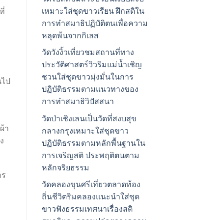
เหมาะใส่ชุดขาวเรียน ฝึกสติใน
ี่
การทำสมาธิปฏิบัติตนเพื่อความ
หลุดพ้นจากกิเลส
วัดวังงิ้วเที่ยวชมสถานที่ทาง
ประวัติศาสตร์วิวริมแม่น้ำเชิญ
ชวนใส่ชุดขาวมุ่งมั่นในการ
นไป
ปฏิบัติธรรมตามแนวทางของ
การทำสมาธิวิปัสสนา
วัดป่าเชิงเลนเป็นวัดที่สงบสุข
ผ้า
กลางกรุงเหมาะใส่ชุดขาว
าง
ปฏิบัติธรรมตามหลักพื้นฐานใน
การเจริญสติ ประพฤติตนตาม
หลักจริยธรรม
าร
วัดคลองขุนศรีเที่ยวตลาดท้อง
ถิ่นชีวิตริมคลองแนะนำใส่ชุด
ขาวฟังธรรมเทศนาเรื่องสติ