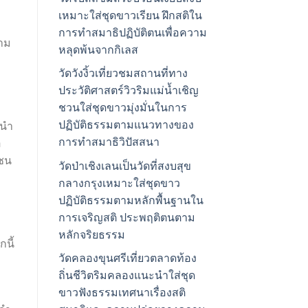
เหมาะใส่ชุดขาวเรียน ฝึกสติใน
การทำสมาธิปฏิบัติตนเพื่อความ
วาม
หลุดพ้นจากกิเลส
วัดวังงิ้วเที่ยวชมสถานที่ทาง
ประวัติศาสตร์วิวริมแม่น้ำเชิญ
ชวนใส่ชุดขาวมุ่งมั่นในการ
ปฏิบัติธรรมตามแนวทางของ
รนำ
การทำสมาธิวิปัสสนา
อ
มชน
วัดป่าเชิงเลนเป็นวัดที่สงบสุข
กลางกรุงเหมาะใส่ชุดขาว
ปฏิบัติธรรมตามหลักพื้นฐานใน
การเจริญสติ ประพฤติตนตาม
หลักจริยธรรม
นี้
วัดคลองขุนศรีเที่ยวตลาดท้อง
ถิ่นชีวิตริมคลองแนะนำใส่ชุด
ขาวฟังธรรมเทศนาเรื่องสติ