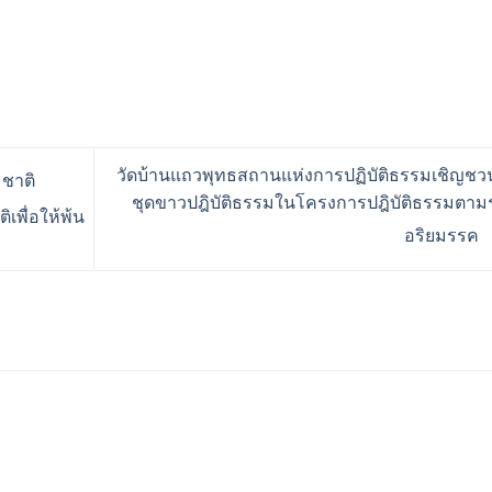
วัดบ้านแถวพุทธสถานแห่งการปฏิบัติธรรมเชิญชวน
มชาติ
ชุดขาวปฎิบัติธรรมในโครงการปฎิบัติธรรมตาม
เพื่อให้พ้น
อริยมรรค
ร้านอริยทรัพย์ชุดขาวปฏิบั
Facebook : ชุดขาวปฏิบัต
Instagram : ariyasub.sh