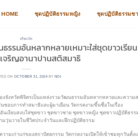
HOME
ชุดปฏิบัติธรรมหญิง
ชุดปฏิบัติธรรมช
เที่ยววัด
นธรรมอันหลากหลายเหมาะใส่ชุดขาวเรียน
ิธีเจริญอานาปานสติสมาธิ
TED ON
OCTOBER 31, 2024
BY
NOI
งบของจังหวัดพิจิตรเป็นแหล่งรวมวัฒนธรรมอันหลากหลายและความ
ชื่นชอบการทำสมาธิและผู้มาเยือน วัดกรดงามขึ้นชื่อในเรื่อง
นอันเงียบสงบใส่ชุดขาว ชุดขาวชาย ชุดขาวหญิง ชุดขาวปฏิบัติธรร
วามวุ่นวายในชีวิตประจำวันและฝึกปฏิบัติธรรม
ะความเก่าแก่ของสถาปัตยกรรม วัดกรดงามเปิดให้เข้าชมทุกวันตั้งแ