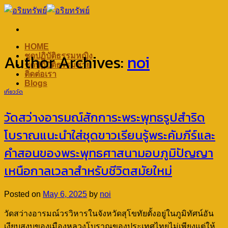
Skip
to
content
HOME
Author Archives:
noi
ชุดปฏิบัติธรรมหญิง
ชุดปฏิบัติธรรมชาย
ติดต่อเรา
Blogs
เที่ยววัด
วัดสว่างอารมณ์สักการะพระพุทธรูปสำริด
โบราณแนะนำใส่ชุดขาวเรียนรู้พระคัมภีร์และ
คำสอนของพระพุทธศาสนามอบภูมิปัญญา
เหนือกาลเวลาสำหรับชีวิตสมัยใหม่
Posted on
May 6, 2025
by
noi
วัดสว่างอารมณ์วรวิหารในจังหวัดสุโขทัยตั้งอยู่ในภูมิทัศน์อัน
เงียบสงบของเมืองหลวงโบราณของประเทศไทยไม่เพียงแต่ให้