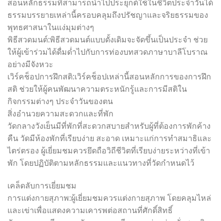
สอนหลักธรรมที่สามารถนำไปประยุกต์ใช้ในชีวิตประจำวันได้
ธรรมบรรยายเหล่านี้ครอบคลุมถึงปรัชญาและจริยธรรมของ
พุทธศาสนาในแง่มุมต่างๆ
พิธีสวดมนต์:พิธีสวดมนต์แบบดั้งเดิมจะจัดขึ้นเป็นประจำ ช่วย
ให้ผู้เข้าร่วมได้ดื่มด่ำไปกับการท่องบทสวดภาษาบาลีโบราณ
อย่างมีจังหวะ
เวิร์คช็อปการฝึกสติ:เวิร์คช็อปเหล่านี้สอนหลักการของการฝึก
สติ ช่วยให้ผู้คนพัฒนาความตระหนักรู้และการมีสติใน
กิจกรรมต่างๆ ประจำวันของตน
สิ่งอำนวยความสะดวกและที่พัก
วัดกลางวังเย็นมีที่พักที่สะดวกสบายสำหรับผู้ที่ต้องการพักค้าง
คืน วัดมีห้องพักที่เรียบง่าย สะอาด เหมาะแก่การทำสมาธิและ
ไตร่ตรอง ผู้เยี่ยมชมควรยึดถือวิถีชีวิตที่เรียบง่ายระหว่างที่เข้า
พัก โดยปฏิบัติตามหลักธรรมและแนวทางที่วัดกำหนดไว้
เคล็ดลับการเยี่ยมชม
การแต่งกายสุภาพ:ผู้เยี่ยมชมควรแต่งกายสุภาพ โดยคลุมไหล่
และเข่าเพื่อแสดงความเคารพต่อสถานที่ศักดิ์สิทธิ์