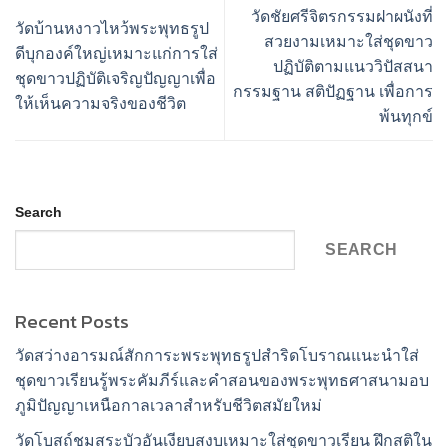
วัดชัยศรีจิตรกรรมฝาผนังที่
วัดบ้านหงาวไหว้พระพุทธรูป
สวยงามเหมาะใส่ชุดขาว
ดีบุกองค์ใหญ่เหมาะแก่การใส่
ปฏิบัติตามแนววิปัสสนา
ชุดขาวปฏิบัติเจริญปัญญาเพื่อ
กรรมฐาน สติปัฏฐาน เพื่อการ
ให้เห็นความจริงของชีวิต
พ้นทุกข์
Search
SEARCH
Recent Posts
วัดสว่างอารมณ์สักการะพระพุทธรูปสำริดโบราณแนะนำใส่
ชุดขาวเรียนรู้พระคัมภีร์และคำสอนของพระพุทธศาสนามอบ
ภูมิปัญญาเหนือกาลเวลาสำหรับชีวิตสมัยใหม่
วัดโบสถ์ชมสระบัวอันเงียบสงบเหมาะใส่ชุดขาวเรียน ฝึกสติใน