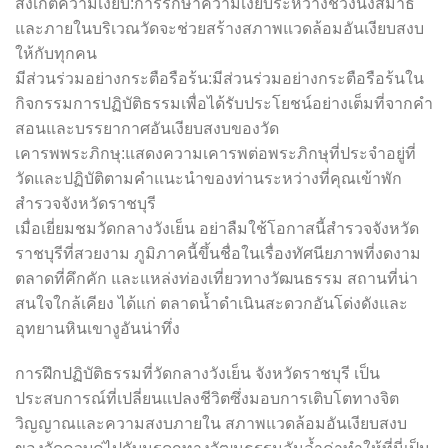
สังเกตความเงียบ:การรักษาความเงียบระหว่างช่วงนั่งสมาธิ
และภายในบริเวณวัดจะช่วยสร้างสภาพแวดล้อมอันเงียบสงบ
ให้กับทุกคน
มีส่วนร่วมอย่างกระตือรือร้น:มีส่วนร่วมอย่างกระตือรือร้นใน
กิจกรรมการปฏิบัติธรรมเพื่อได้รับประโยชน์อย่างเต็มที่จากคำ
สอนและบรรยากาศอันเงียบสงบของวัด
เคารพพระภิกษุ:แสดงความเคารพต่อพระภิกษุที่ประจำอยู่ที่
วัดและปฏิบัติตามคำแนะนำของท่านระหว่างที่คุณเข้าพัก
สำรวจจังหวัดราชบุรี
เมื่อเยี่ยมชมวัดกลางวังเย็น อย่าลืมใช้โอกาสนี้สำรวจจังหวัด
ราชบุรีที่สวยงาม ภูมิภาคนี้ขึ้นชื่อในเรื่องทัศนียภาพที่งดงาม
ตลาดที่คึกคัก และแหล่งท่องเที่ยวทางวัฒนธรรม สถานที่น่า
สนใจใกล้เคียง ได้แก่ ตลาดน้ำดำเนินสะดวกอันโด่งดังและ
อุทยานหินเขางูอันน่าทึ่ง
การฝึกปฏิบัติธรรมที่วัดกลางวังเย็น จังหวัดราชบุรี เป็น
ประสบการณ์ที่เปลี่ยนแปลงชีวิตซึ่งมอบการเติบโตทางจิต
วิญญาณและความสงบภายใน สภาพแวดล้อมอันเงียบสงบ