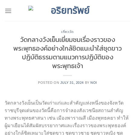
Skip
to
content
เที่ยววัด
วัดกลางวังเย็นเยี่ยมชมเรื่องราวของ
พระพุทธองค์อย่างใกล้ชิดแนะนำใส่ชุดขาว
ปฏิบัติธรรมตามแนวการปฏิบัติของ
พระพุทธเจ้า
POSTED ON
JULY 31, 2024
BY
NOI
วัดกลางวังเย็นเป็นวัดเก่าแก่และสำคัญแห่งหนึ่งของจังหวัด
ราชบุรีจุดเด่นของวัดนี้คือการจำลองสังเวชนียสถานสำคัญ
ทางพระพุทธศาสนา เช่น เมืองพาราณสี เมืองพุทธคยา ทำให้
ผู้มาเยือนได้สัมผัสบรรยากาศและเรื่องราวของพระพุทธองค์
อย่างใกล้ชิดเหมาะใส่ชุดขาว ชุดขาวชาย ชุดขาวหญิง ชุด