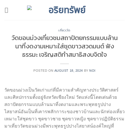
Skip
to
content
เที่ยววัด
วัดขอนม่วงเที่ยวชมสถาปัตยกรรมแบบล้าน
นาที่งดงามเหมาะใส่ชุดขาวสวดมนต์ ฟัง
ธรรมะ เจริญสติทำสมาธิสงบจิตใจ
POSTED ON
AUGUST 18, 2024
BY
NOI
วัดขอนม่วงเป็นวัดเก่าแก่ที่มีความสำคัญทางประวัติศาสตร์
และศิลปกรรมตั้งอยู่จังหวัดเชียงใหม่ วัดแห่งนี้โดดเด่นด้วย
สถาปัตยกรรมแบบล้านนาที่งดงามและพระพุทธรูปปาง
ไสยาสน์อันเป็นที่เคารพสักการะของชาวบ้านและนักท่องเที่ยว
เหมาะใส่ชุดขาว ชุดขาวชาย ชุดขาวหญิง ชุดขาวปฏิบัติธรรม
มาเที่ยววัดขอนม่วงมีพระพุทธรูปปางไสยาสน์องค์ใหญ่ที่