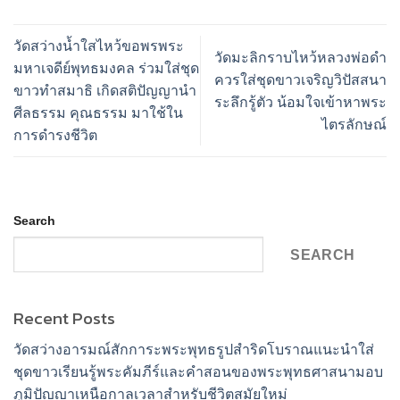
วัดสว่างน้ำใสไหว้ขอพรพระ
วัดมะลิกราบไหว้หลวงพ่อดำ
มหาเจดีย์พุทธมงคล ร่วมใส่ชุด
ควรใส่ชุดขาวเจริญวิปัสสนา
ขาวทำสมาธิ เกิดสติปัญญานำ
ระลึกรู้ตัว น้อมใจเข้าหาพระ
ศีลธรรม คุณธรรม มาใช้ใน
ไตรลักษณ์
การดำรงชีวิต
Search
SEARCH
Recent Posts
วัดสว่างอารมณ์สักการะพระพุทธรูปสำริดโบราณแนะนำใส่
ชุดขาวเรียนรู้พระคัมภีร์และคำสอนของพระพุทธศาสนามอบ
ภูมิปัญญาเหนือกาลเวลาสำหรับชีวิตสมัยใหม่