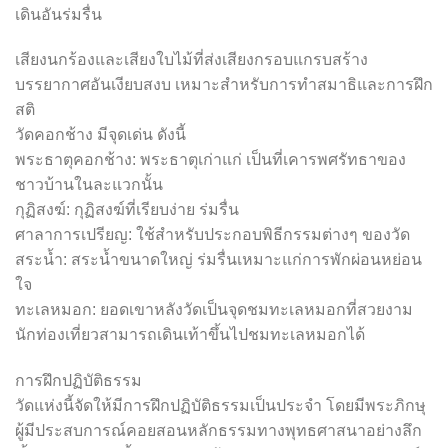
เดินอันร่มรื่น
เสียงนกร้องและเสียงใบไม้ที่ส่งเสียงกรอบแกรบสร้าง
บรรยากาศอันเงียบสงบ เหมาะสำหรับการทำสมาธิและการฝึก
สติ
วัดคอกช้าง มีจุดเด่น ดังนี้
พระธาตุคอกช้าง: พระธาตุเก่าแก่ เป็นที่เคารพศรัทธาของ
ชาวบ้านในละแวกนั้น
กุฏิสงฆ์: กุฏิสงฆ์ที่เรียบง่าย ร่มรื่น
ศาลาการเปรียญ: ใช้สำหรับประกอบพิธีกรรมต่างๆ ของวัด
สระน้ำ: สระน้ำขนาดใหญ่ ร่มรื่นเหมาะแก่การพักผ่อนหย่อน
ใจ
ทะเลหมอก: ยอดเขาหลังวัดเป็นจุดชมทะเลหมอกที่สวยงาม
นักท่องเที่ยวสามารถเดินเท้าขึ้นไปชมทะเลหมอกได้
การฝึกปฏิบัติธรรม
วัดแห่งนี้จัดให้มีการฝึกปฏิบัติธรรมเป็นประจำ โดยมีพระภิกษุ
ผู้มีประสบการณ์คอยสอนหลักธรรมทางพุทธศาสนาอย่างลึก