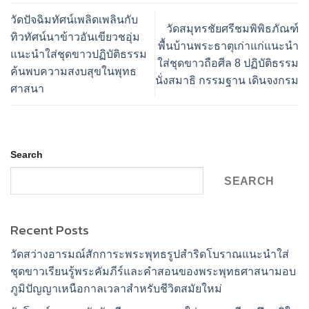
วัดปัจฉิมทัศน์เพลิดเพลินกับ
วัดสมุทรชัยศรีชมพิพิธภัณฑ์
ทิวทัศน์นาข้าวอันเขียวชอุ่ม
พื้นบ้านพระธาตุเก่าแก่แนะนำ
แนะนำใส่ชุดขาวปฏิบัติธรรม
ใส่ชุดขาวถือศีล 8 ปฏิบัติธรรม
ค้นพบความสงบสุขในพุทธ
นั่งสมาธิ กรรมฐาน เดินจงกรม
ศาสนา
Search
SEARCH
Recent Posts
วัดสว่างอารมณ์สักการะพระพุทธรูปสำริดโบราณแนะนำใส่
ชุดขาวเรียนรู้พระคัมภีร์และคำสอนของพระพุทธศาสนามอบ
ภูมิปัญญาเหนือกาลเวลาสำหรับชีวิตสมัยใหม่