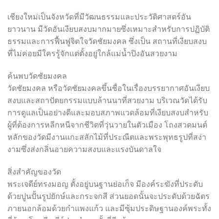
เชียงใหม่เป็นจังหวัดที่มีวัฒนธรรมและประวัติศาสตร์อัน
ยาวนาน มีวัดอันเงียบสงบมากมายซึ่งเหมาะสำหรับการปฏิบัติ
ธรรมและการฟื้นฟูจิตใจวัดชัยมงคล ซึ่งเป็น สถานที่เงียบสงบ
ที่ไม่ค่อยมีใครรู้จักแต่ตั้งอยู่ใกล้แม่น้ำปิงอันสวยงาม
ค้นพบวัดชัยมงคล
วัดชัยมงคล หรือวัดชัยมงคลขึ้นชื่อในเรื่องบรรยากาศอันเงียบ
สงบและสถาปัตยกรรมแบบล้านนาที่สวยงาม บริเวณวัดได้รับ
การดูแลเป็นอย่างดีและมอบสภาพแวดล้อมที่เงียบสงบสำหรับ
ผู้ที่ต้องการหลีกหนีจากชีวิตที่วุ่นวายในตัวเมือง โถงสวดมนต์
หลักของวัดมีงานแกะสลักไม้ที่ประณีตและพระพุทธรูปที่สง่า
งามซึ่งส่งกลิ่นอายความสงบและแรงบันดาลใจ
สิ่งสำคัญของวัด
พระเจดีย์ทรงมอญ ตั้งอยู่บนฐานย่อเก็จ มีองค์ระฆังที่ประดับ
ด้วยปูนปั้นรูปยักษ์และกระจกสี ส่วนยอดนั้นจะประดับด้วยฉัตร
ภายนอกล้อมด้วยกำแพงแก้ว และมีซุ้มประดิษฐานองค์พระทั้ง