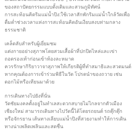
ของสถาปัตยกรรมแบบดั้งเดิมและสวนภูมิทัศน์
การสะท้อนคิดริมแม่น้ำปิง:ใช้เวลาสักพักริมแม่น้ำใกล้วัดเพื่อ
ดื่มด่ำช่วงเวลาแห่งการสะท้อนคิดอันเงียบสงบท่ามกลาง
ธรรมชาติ
เคล็ดลับสำหรับผู้เยี่ยมชม
แต่งกายอย่างสุภาพโดยสวมเสื้อผ้าที่ปกปิดไหล่และเข่า
ถอดรองเท้าก่อนเข้าห้องละหมาด
ควรรักษากิริยาวาจาสุภาพให้เกียรติผู้ที่ทำสมาธิและสวดมนต์
หากคุณต้องการเข้าร่วมพิธีในวัด โปรดนำของถวาย เช่น
ดอกไม้หรือเทียนมาด้วย
การเดินทางไปยังที่นั่น
วัดชัยมงคลตั้งอยู่ในทำเลสะดวกสบายไม่ไกลจากตัวเมือง
เชียงใหม่ สามารถเดินทางไปวัดนี้ได้โดยรถยนต์ รถตุ๊กตุ๊ก
หรือจักรยาน เส้นทางเลียบแม่น้ำปิงที่สวยงามทำให้การเดิน
ทางน่าเพลิดเพลินและสดชื่น