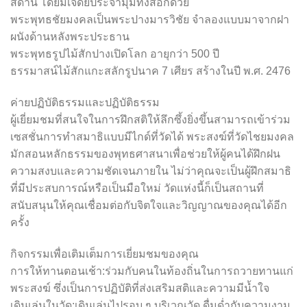
สี่ด้าน โดยมีเจดีย์ประจำมุมทั้งสี่อีกด้วย
พระพุทธชัยมงคลเป็นพระปางมารวิชัย จำลองแบบมาจากฝา
ผนังด้านหลังพระประธาน
พระพุทธรูปไม้สักปางเปิดโลก อายุกว่า 500 ปี
ธรรมาสน์ไม้สักแกะสลักรูปนาค 7 เศียร สร้างในปี พ.ศ. 2476
ค่ายปฏิบัติธรรมและปฏิบัติธรรม
ผู้เยี่ยมชมที่สนใจในการฝึกสติให้ลึกซึ้งยิ่งขึ้นสามารถเข้าร่วม
เซสชั่นการทำสมาธิแบบมีไกด์ที่วัดได้ พระสงฆ์ที่วัดไชยมงคล
มักสอนหลักธรรมของพุทธศาสนาเพื่อช่วยให้ผู้คนได้ฝึกฝน
ความสงบและความชัดเจนภายใน ไม่ว่าคุณจะเป็นผู้ฝึกสมาธิ
ที่มีประสบการณ์หรือเป็นมือใหม่ วัดแห่งนี้ก็เป็นสถานที่
สนับสนุนให้คุณเชื่อมต่อกับจิตใจและวิญญาณของคุณได้อีก
ครั้ง
กิจกรรมเพื่อเติมเต็มการเยี่ยมชมของคุณ
การให้ทานตอนเช้า:ร่วมกับคนในท้องถิ่นในการถวายทานแก่
พระสงฆ์ ซึ่งเป็นการปฏิบัติที่ส่งเสริมสติและความมีน้ำใจ
เดินเล่นในวัด:เดินเล่นไปรอบ ๆ บริเวณวัด ดื่มด่ำกับความงาม