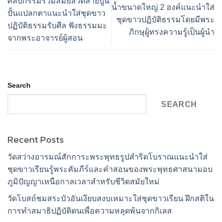
ศิลปกรรมร่วมสมัยลวดลายปูน
น้ำขนาดใหญ่ 2 องค์แนะนำใส่
ปั้นแปลกตาแนะนำใส่ชุดขาว
ชุดขาวปฏิบัติธรรมโดยมีพระ
ปฏิบัติธรรมรับศีล ฟังธรรมมะ
ภิกษุผู้ทรงความรู้เป็นผู้นำ
จากพระอาจารย์ผู้สอน
Search
SEARCH
Recent Posts
วัดสว่างอารมณ์สักการะพระพุทธรูปสำริดโบราณแนะนำใส่
ชุดขาวเรียนรู้พระคัมภีร์และคำสอนของพระพุทธศาสนามอบ
ภูมิปัญญาเหนือกาลเวลาสำหรับชีวิตสมัยใหม่
วัดโบสถ์ชมสระบัวอันเงียบสงบเหมาะใส่ชุดขาวเรียน ฝึกสติใน
การทำสมาธิปฏิบัติตนเพื่อความหลุดพ้นจากกิเลส