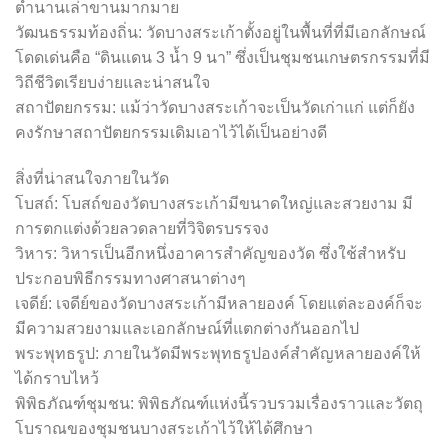
ตำนานเล่าขานมากมาย
วัฒนธรรมท้องถิ่น: วัดบางสระเก้าตั้งอยู่ในพื้นที่ที่มีเอกลักษณ์
โดดเด่นคือ “ดินแดน 3 น้ำ 9 นา” ซึ่งเป็นชุมชนเกษตรกรรมที่มี
วิถีชีวิตเรียบง่ายและน่าสนใจ
สถาปัตยกรรม: แม้ว่าวัดบางสระเก้าจะเป็นวัดเก่าแก่ แต่ก็ยัง
คงรักษาสถาปัตยกรรมเดิมเอาไว้ได้เป็นอย่างดี
สิ่งที่น่าสนใจภายในวัด
โบสถ์: โบสถ์ของวัดบางสระเก้ามีขนาดใหญ่และสวยงาม มี
การตกแต่งด้วยลวดลายที่วิจิตรบรรจง
วิหาร: วิหารเป็นอีกหนึ่งอาคารสำคัญของวัด ซึ่งใช้สำหรับ
ประกอบพิธีกรรมทางศาสนาต่างๆ
เจดีย์: เจดีย์ของวัดบางสระเก้ามีหลายองค์ โดยแต่ละองค์ก็จะ
มีความสวยงามและเอกลักษณ์ที่แตกต่างกันออกไป
พระพุทธรูป: ภายในวัดมีพระพุทธรูปองค์สำคัญหลายองค์ให้
ได้กราบไหว้
พิพิธภัณฑ์ชุมชน: พิพิธภัณฑ์แห่งนี้รวบรวมเรื่องราวและวัตถุ
โบราณของชุมชนบางสระเก้าไว้ให้ได้ศึกษา