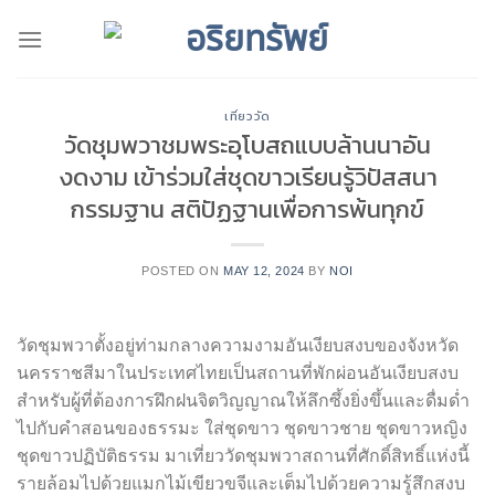
Skip
to
content
เที่ยววัด
วัดชุมพวาชมพระอุโบสถแบบล้านนาอัน
งดงาม เข้าร่วมใส่ชุดขาวเรียนรู้วิปัสสนา
กรรมฐาน สติปัฏฐานเพื่อการพ้นทุกข์
POSTED ON
MAY 12, 2024
BY
NOI
วัดชุมพวาตั้งอยู่ท่ามกลางความงามอันเงียบสงบของจังหวัด
นครราชสีมาในประเทศไทยเป็นสถานที่พักผ่อนอันเงียบสงบ
สำหรับผู้ที่ต้องการฝึกฝนจิตวิญญาณให้ลึกซึ้งยิ่งขึ้นและดื่มด่ำ
ไปกับคำสอนของธรรมะ ใส่ชุดขาว ชุดขาวชาย ชุดขาวหญิง
ชุดขาวปฏิบัติธรรม มาเที่ยววัดชุมพวาสถานที่ศักดิ์สิทธิ์แห่งนี้
รายล้อมไปด้วยแมกไม้เขียวขจีและเต็มไปด้วยความรู้สึกสงบ