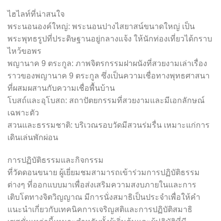
ไฮไลท์ที่น่าสนใจ
พระนอนองค์ใหญ่: พระนอนปางไสยาสน์ขนาดใหญ่ เป็น
พระพุทธรูปที่ประดิษฐานอยู่กลางแจ้ง ให้นักท่องเที่ยวได้กราบ
ไหว้ขอพร
พญานาค 9 ตระกูล: ภาพจิตรกรรมฝาผนังที่สวยงามเล่าเรื่อง
ราวของพญานาค 9 ตระกูล ซึ่งเป็นความเชื่อทางพุทธศาสนา
ที่ผสมผสานกับความเชื่อพื้นบ้าน
โบสถ์และอุโบสถ: สถาปัตยกรรมที่สวยงามและมีเอกลักษณ์
เฉพาะตัว
สวนและธรรมชาติ: บริเวณรอบวัดมีสวนร่มรื่น เหมาะแก่การ
เดินเล่นพักผ่อน
การปฏิบัติธรรมและกิจกรรม
ที่วัดดอนขนาย ผู้เยี่ยมชมสามารถเข้าร่วมการปฏิบัติธรรม
ต่างๆ ที่ออกแบบมาเพื่อส่งเสริมความสงบภายในและการ
เติบโตทางจิตวิญญาณ มีการนั่งสมาธิเป็นประจำเพื่อให้คำ
แนะนำเกี่ยวกับเทคนิคการเจริญสติและการปฏิบัติสมาธิ