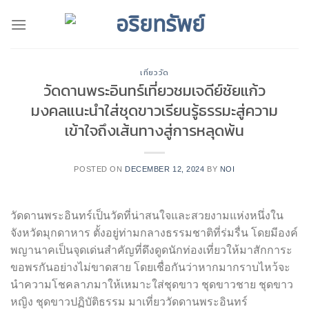
Skip
to
content
เที่ยววัด
วัดดานพระอินทร์เที่ยวชมเจดีย์ชัยแก้ว
มงคลแนะนำใส่ชุดขาวเรียนรู้ธรรมะสู่ความ
เข้าใจถึงเส้นทางสู่การหลุดพ้น
POSTED ON
DECEMBER 12, 2024
BY
NOI
วัดดานพระอินทร์เป็นวัดที่น่าสนใจและสวยงามแห่งหนึ่งใน
จังหวัดมุกดาหาร ตั้งอยู่ท่ามกลางธรรมชาติที่ร่มรื่น โดยมีองค์
พญานาคเป็นจุดเด่นสำคัญที่ดึงดูดนักท่องเที่ยวให้มาสักการะ
ขอพรกันอย่างไม่ขาดสาย โดยเชื่อกันว่าหากมากราบไหว้จะ
นำความโชคลาภมาให้เหมาะใส่ชุดขาว ชุดขาวชาย ชุดขาว
หญิง ชุดขาวปฏิบัติธรรม มาเที่ยววัดดานพระอินทร์