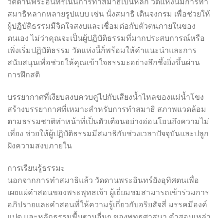
วัดดานพระอินทร์เน้นการทำสมาธิเป็นหลัก วัดแห่งนี้มีการทำ
สมาธิหลากหลายรูปแบบ เช่น นั่งสมาธิ เดินจงกรม เพื่อช่วยให้
ผู้ปฏิบัติธรรมมีจิตใจสงบและเชื่อมต่อกับตัวตนภายในของ
ตนเอง ไม่ว่าคุณจะเป็นผู้ปฏิบัติธรรมที่มากประสบการณ์หรือ
เพิ่งเริ่มปฏิบัติธรรม วัดแห่งนี้ก็พร้อมให้คำแนะนำและการ
สนับสนุนเพื่อช่วยให้คุณเข้าใจธรรมะอย่างลึกซึ้งยิ่งขึ้นผ่าน
การฝึกสติ
บรรยากาศที่เงียบสงบควบคู่ไปกับเสียงน้ำไหลของแม่น้ำโขง
สร้างบรรยากาศที่เหมาะสำหรับการทำสมาธิ สภาพแวดล้อม
ตามธรรมชาติทำหน้าที่เป็นตัวเตือนอย่างอ่อนโยนถึงความไม่
เที่ยง ช่วยให้ผู้ปฏิบัติธรรมมีสมาธิกับช่วงเวลาปัจจุบันและปลูก
ฝังความสงบภายใน
การเรียนรู้ธรรมะ
นอกจากการทำสมาธิแล้ว วัดดานพระอินทร์ยังอุทิศตนเพื่อ
เผยแผ่คำสอนของพระพุทธเจ้า ผู้เยี่ยมชมสามารถเข้าร่วมการ
อภิปรายและคำสอนที่ให้ความรู้เกี่ยวกับอริยสัจสี่ มรรคมีองค์
แปด และหลักธรรมพื้นฐานอื่นๆ ของพุทธศาสนา คำสอนเหล่า