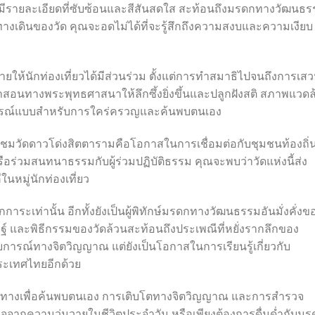
งมีรายละเอียดที่ซับซ้อนและสีสันสดใส สะท้อนถึงมรดกทางวัฒนธ
งเดินของวัด คุณจะอดไม่ได้ที่จะรู้สึกถึงความสงบและความเงียบ
ห้นักท่องเที่ยวได้มีส่วนร่วม ตั้งแต่การทำสมาธิไปจนถึงการเส
สอนทางพระพุทธศาสนาให้ลึกซึ้งยิ่งขึ้นและปลูกฝังสติ สภาพแวดล
มบูรณ์แบบสำหรับการใคร่ครวญและค้นพบตนเอง
ี่ยมชมวัดดาวโด่งสิตตารามคือโอกาสในการเชื่อมต่อกับชุมชนท้องถิ่
อร่วมสนทนาธรรมกับผู้ร่วมปฏิบัติธรรม คุณจะพบว่าวัดแห่งนี้ส่ง
นหมู่นักท่องเที่ยว
การะเท่านั้น อีกทั้งยังเป็นผู้พิทักษ์มรดกทางวัฒนธรรมอันมั่งคั่งข
ฐ์ และพิธีกรรมของวัดล้วนสะท้อนถึงประเพณีที่หยั่งรากลึกของ
บการณ์ทางจิตวิญญาณ แต่ยังเป็นโอกาสในการเรียนรู้เกี่ยวกับ
ระเทศไทยอีกด้วย
ินทางเพื่อค้นพบตนเอง การเติบโตทางจิตวิญญาณ และการสำรวจ
ากความวุ่นวายในชีวิตประจำวัน หรือเพียงต้องการดื่มด่ำกับมร