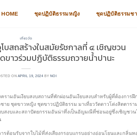
HOME
ชุดปฏิบัติธรรมหญิง
ชุดปฏิบัติธรรมช
เที่ยววัด
ุโบสถสร้างในสมัยรัชกาลที่ ๔ เชิญชวน
ุดขาวร่วมปฏิบัติธรรมถวายน้ำปานะ
OSTED ON
APRIL 19, 2024
BY
NOI
งครามอันเงียบสงบสถานที่พักผ่อนอันเงียบสงบสำหรับผู้ที่ต้องการฝ
ขาวชาย ชุดขาวหญิง ชุดขาวปฏิบัติธรรม มาเที่ยววัดดาวโด่งสิตตารา
ียบสงบและสถาปัตยกรรมอันน่าทึ่งเป็นอัญมณีที่ซ่อนอยู่ซึ่งเชิญชวน
น
ับการต้อนรับจากใบไม้ที่ส่งเสียงกรอบแกรบอย่างอ่อนโยนและกลิ่นห