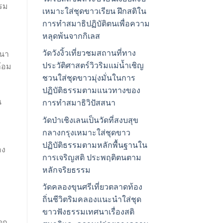
รรม
เหมาะใส่ชุดขาวเรียน ฝึกสติใน
การทำสมาธิปฏิบัติตนเพื่อความ
หลุดพ้นจากกิเลส
วัดวังงิ้วเที่ยวชมสถานที่ทาง
วนา
ประวัติศาสตร์วิวริมแม่น้ำเชิญ
้อม
ชวนใส่ชุดขาวมุ่งมั่นในการ
ปฏิบัติธรรมตามแนวทางของ
น
การทำสมาธิวิปัสสนา
วัดป่าเชิงเลนเป็นวัดที่สงบสุข
กลางกรุงเหมาะใส่ชุดขาว
ปฏิบัติธรรมตามหลักพื้นฐานใน
อง
การเจริญสติ ประพฤติตนตาม
หลักจริยธรรม
วัดคลองขุนศรีเที่ยวตลาดท้อง
ถิ่นชีวิตริมคลองแนะนำใส่ชุด
ขาวฟังธรรมเทศนาเรื่องสติ
ดก