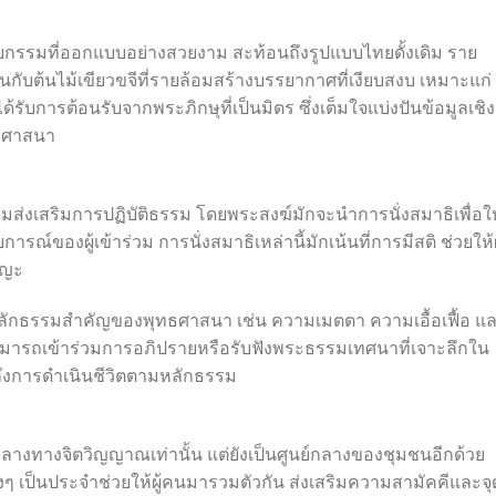
ยกรรมที่ออกแบบอย่างสวยงาม สะท้อนถึงรูปแบบไทยดั้งเดิม ราย
กับต้นไม้เขียวขจีที่รายล้อมสร้างบรรยากาศที่เงียบสงบ เหมาะแก่
รับการต้อนรับจากพระภิกษุที่เป็นมิตร ซึ่งเต็มใจแบ่งปันข้อมูลเชิง
ทธศาสนา
รมส่งเสริมการปฏิบัติธรรม โดยพระสงฆ์มักจะนำการนั่งสมาธิเพื่อให
ณ์ของผู้เข้าร่วม การนั่งสมาธิเหล่านี้มักเน้นที่การมีสติ ช่วยให้ผ
ญญะ
ลักธรรมสำคัญของพุทธศาสนา เช่น ความเมตตา ความเอื้อเฟื้อ แ
มารถเข้าร่วมการอภิปรายหรือรับฟังพระธรรมเทศนาที่เจาะลึกใน
ึ้งถึงการดำเนินชีวิตตามหลักธรรม
์กลางทางจิตวิญญาณเท่านั้น แต่ยังเป็นศูนย์กลางของชุมชนอีกด้วย
งๆ เป็นประจำช่วยให้ผู้คนมารวมตัวกัน ส่งเสริมความสามัคคีและจุ