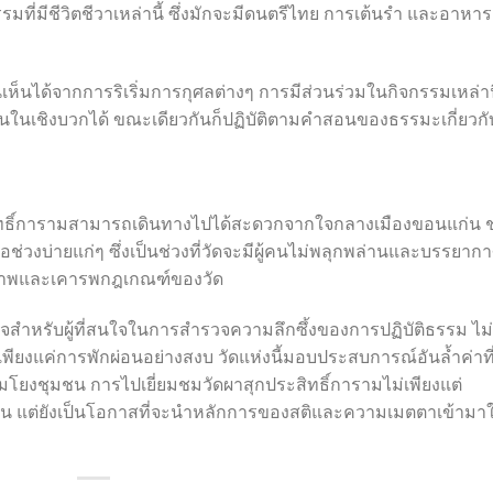
รมที่มีชีวิตชีวาเหล่านี้ ซึ่งมักจะมีดนตรีไทย การเต้นรำ และอาหาร
เห็นได้จากการริเริ่มการกุศลต่างๆ การมีส่วนร่วมในกิจกรรมเหล่าน
ชนในเชิงบวกได้ ขณะเดียวกันก็ปฏิบัติตามคำสอนของธรรมะเกี่ยวกั
ะสิทธิ์การามสามารถเดินทางไปได้สะดวกจากใจกลางเมืองขอนแก่น ช
หรือช่วงบ่ายแก่ๆ ซึ่งเป็นช่วงที่วัดจะมีผู้คนไม่พลุกพล่านและบรรยาก
ยสุภาพและเคารพกฎเกณฑ์ของวัด
นใจสำหรับผู้ที่สนใจในการสำรวจความลึกซึ้งของการปฏิบัติธรรม ไม่
ียงแค่การพักผ่อนอย่างสงบ วัดแห่งนี้มอบประสบการณ์อันล้ำค่าที่
โยงชุมชน การไปเยี่ยมชมวัดผาสุกประสิทธิ์การามไม่เพียงแต่
ั้น แต่ยังเป็นโอกาสที่จะนำหลักการของสติและความเมตตาเข้ามาใ