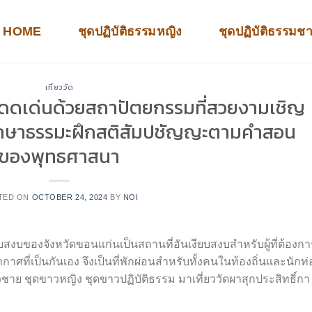
HOME
ชุดปฏิบัติธรรมหญิง
ชุดปฏิบัติธรรมช
เที่ยววัด
มโดดเด่นด้วยสถาปัตยกรรมที่สวยงามเชิญ
มศึกษาธรรมะฝึกสติสัมปชัญญะตามคำสอน
ของพุทธศาสนา
TED ON
OCTOBER 24, 2024
BY
NOI
งียบสงบของจังหวัดขอนแก่นเป็นสถานที่อันเงียบสงบสำหรับผู้ที่ต้องกา
ยากาศที่เป็นกันเอง จึงเป็นที่พักผ่อนสำหรับทั้งคนในท้องถิ่นและนักท่
าวชาย ชุดขาวหญิง ชุดขาวปฏิบัติธรรม มาเที่ยววัดผาสุกประสิทธิ์กา