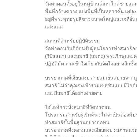
วัดท่าตอนตั้งอยู่ในหมู่บ้านเล็กๆ ใกล้ชายแดน
พื้นที่กว้างขวาง แบ่งพื้นที่เป็นหลายชั้น แต่
อยู่ที่พระพุทธรูปสีขาวขนาดใหญ่และเจดีย
แสงแดด
สถานที่สำหรับปฏิบัติธรรม
วัดท่าตอนยินดีต้อนรับผู้สนใจการทำสมาธิอย่า
(วิปัสสนา) และสมาธิ (สมถะ) พระภิกษุและค
ปฏิบัติมีความเข้าใจเกี่ยวกับจิตใจอย่างลึกซึ้งยิ
บรรยากาศที่เงียบสงบ สายลมเย็นสบายจากภ
สมาธิ ไม่ว่าคุณจะเข้าร่วมเซสชันแบบมีไกด์ห
และมีสมาธิได้อย่างง่ายดาย
ไฮไลท์การนั่งสมาธิที่วัดท่าตอน
โปรแกรมสำหรับผู้เริ่มต้น : ไม่จำเป็นต้อ
ทำสมาธิขั้นพื้นฐานอย่างอดทน
บรรยากาศที่งดงามและเงียบสงบ : สภาพแวด