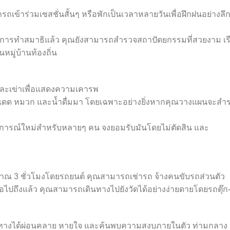
ามารถเข้าร่วมเซสชั่นสั้นๆ หรือพักเป็นเวลาหลายวันเพื่อฝึกฝนอย่างลึกซ
ารทำสมาธิแล้ว คุณยังสามารถสำรวจสถาปัตยกรรมที่สวยงาม เร
หมู่บ้านท้องถิ่น
่และเข่าเพื่อแสดงความเคารพ
ันแดด หมวก และน้ำดื่มมา โดยเฉพาะอย่างยิ่งหากคุณวางแผนจะสำ
บการณ์ใหม่สำหรับหลายๆ คน จงยอมรับมันโดยไม่ตัดสิน และ
ะมาณ 3 ชั่วโมงโดยรถยนต์ คุณสามารถเช่ารถ จ้างคนขับรถส่วนตัว
มื่อไปถึงแล้ว คุณสามารถเดินทางไปยังวัดได้อย่างง่ายดายโดยรถตุ๊ก-ต
้เดินทางได้ผ่อนคลาย หายใจ และค้นพบความสงบภายในตัว ท่ามกลาง