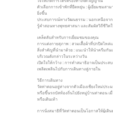
ใจให้เกิดการไตร่ตรองทางจิตวิญญาณ
ตัวเลือกการเข้าพักที่ยืดหยุ่น : ผู้เยี่ยมชมส
ยิ่งขึ้น
ประสบการณ์ทางวัฒนธรรม : นอกเหนือจากก
รู้คำสอนทางพุทธศาสนา และสัมผัสวิถีชีวิตใน
เคล็ดลับสำหรับการเยี่ยมชมของคุณ
การแต่งกายสุภาพ : สวมเสื้อผ้าที่ปกปิดไหล
สิ่งสำคัญที่นำมาด้วย : แนะนำให้นำครีมก
บริเวณดังกล่าวในระหว่างวัน
เปิดใจให้กว้าง : การทำสมาธิอาจเป็นประส
เพลิดเพลินไปกับการเดินทางสู่ภายใน
วิธีการเดินทาง
วัดท่าตอนอยู่ห่างจากตัวเมืองเชียงใหม่ปร
หรือขึ้นรถบัสท้องถิ่นไปยังหมู่บ้านท่าตอน เ
หรือเดินเท้า
การนั่งสมาธิที่วัดท่าตอนเป็นโอกาสให้ผู