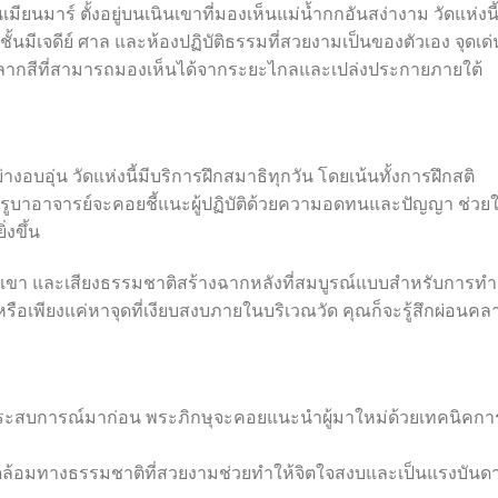
เมียนมาร์ ตั้งอยู่บนเนินเขาที่มองเห็นแม่น้ำกกอันสง่างาม วัดแห่งนี้
ละชั้นมีเจดีย์ ศาล และห้องปฏิบัติธรรมที่สวยงามเป็นของตัวเอง จุดเด่
์หลากสีที่สามารถมองเห็นได้จากระยะไกลและเปล่งประกายภายใต้
งอบอุ่น วัดแห่งนี้มีบริการฝึกสมาธิทุกวัน โดยเน้นทั้งการฝึกสติ
รูบาอาจารย์จะคอยชี้แนะผู้ปฏิบัติด้วยความอดทนและปัญญา ช่วยให้
่งขึ้น
ูเขา และเสียงธรรมชาติสร้างฉากหลังที่สมบูรณ์แบบสำหรับการทำ
รือเพียงแค่หาจุดที่เงียบสงบภายในบริเวณวัด คุณก็จะรู้สึกผ่อนคล
งมีประสบการณ์มาก่อน พระภิกษุจะคอยแนะนำผู้มาใหม่ด้วยเทคนิคกา
ล้อมทางธรรมชาติที่สวยงามช่วยทำให้จิตใจสงบและเป็นแรงบันด