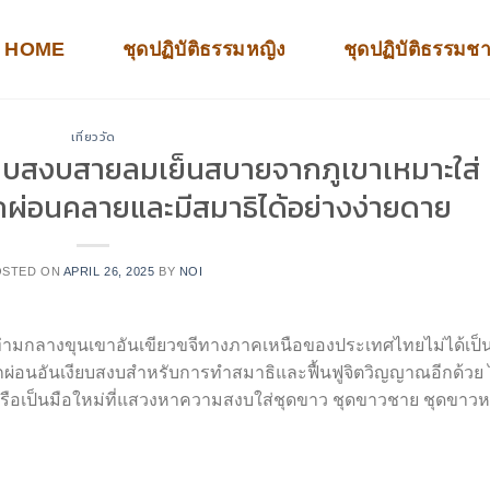
HOME
ชุดปฏิบัติธรรมหญิง
ชุดปฏิบัติธรรมช
เที่ยววัด
ยบสงบสายลมเย็นสบายจากภูเขาเหมาะใส่
สึกผ่อนคลายและมีสมาธิได้อย่างง่ายดาย
OSTED ON
APRIL 26, 2025
BY
NOI
ยู่ท่ามกลางขุนเขาอันเขียวขจีทางภาคเหนือของประเทศไทยไม่ได้เป็
ี่พักผ่อนอันเงียบสงบสำหรับการทำสมาธิและฟื้นฟูจิตวิญญาณอีกด้วย 
ณ์หรือเป็นมือใหม่ที่แสวงหาความสงบใส่ชุดขาว ชุดขาวชาย ชุดขาวห