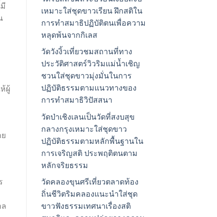
มี
เหมาะใส่ชุดขาวเรียน ฝึกสติใน
น
การทำสมาธิปฏิบัติตนเพื่อความ
หลุดพ้นจากกิเลส
วัดวังงิ้วเที่ยวชมสถานที่ทาง
ประวัติศาสตร์วิวริมแม่น้ำเชิญ
ชวนใส่ชุดขาวมุ่งมั่นในการ
ปฏิบัติธรรมตามแนวทางของ
ผู้
การทำสมาธิวิปัสสนา
วัดป่าเชิงเลนเป็นวัดที่สงบสุข
กลางกรุงเหมาะใส่ชุดขาว
าย
ปฏิบัติธรรมตามหลักพื้นฐานใน
การเจริญสติ ประพฤติตนตาม
หลักจริยธรรม
ร
วัดคลองขุนศรีเที่ยวตลาดท้อง
ถิ่นชีวิตริมคลองแนะนำใส่ชุด
าล
ขาวฟังธรรมเทศนาเรื่องสติ