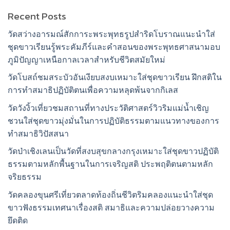
Recent Posts
วัดสว่างอารมณ์สักการะพระพุทธรูปสำริดโบราณแนะนำใส่
ชุดขาวเรียนรู้พระคัมภีร์และคำสอนของพระพุทธศาสนามอบ
ภูมิปัญญาเหนือกาลเวลาสำหรับชีวิตสมัยใหม่
วัดโบสถ์ชมสระบัวอันเงียบสงบเหมาะใส่ชุดขาวเรียน ฝึกสติใน
การทำสมาธิปฏิบัติตนเพื่อความหลุดพ้นจากกิเลส
วัดวังงิ้วเที่ยวชมสถานที่ทางประวัติศาสตร์วิวริมแม่น้ำเชิญ
ชวนใส่ชุดขาวมุ่งมั่นในการปฏิบัติธรรมตามแนวทางของการ
ทำสมาธิวิปัสสนา
วัดป่าเชิงเลนเป็นวัดที่สงบสุขกลางกรุงเหมาะใส่ชุดขาวปฏิบัติ
ธรรมตามหลักพื้นฐานในการเจริญสติ ประพฤติตนตามหลัก
จริยธรรม
วัดคลองขุนศรีเที่ยวตลาดท้องถิ่นชีวิตริมคลองแนะนำใส่ชุด
ขาวฟังธรรมเทศนาเรื่องสติ สมาธิและความปล่อยวางความ
ยึดติด