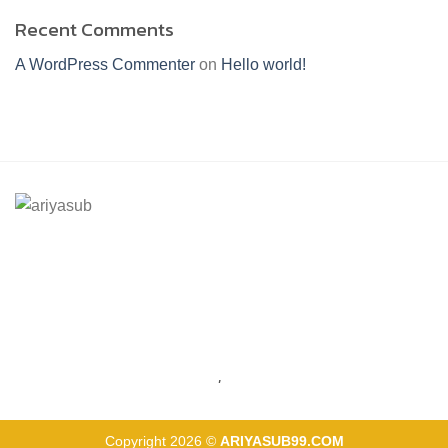
Recent Comments
A WordPress Commenter
on
Hello world!
ร้านอริยทรัพย์ชุดขาวปฏิบัติธรรม
Facebook : ชุดขาวปฏิบัติตามธรรมอริยทรัพย์
Instagram : ariyasub.shop
ID Line : @ariyasub
เบอร์มือถือ :
094-789-8992
,
093-228-9241
Copyright 2026 ©
ARIYASUB99.COM