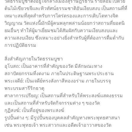
วัดธรรมบูชาตั้งอยู่ใจกลางเมืองสุราษฎร์ธานี รายล้อมไปด้วย
ต้นไม้เขียวขจีและทิวทัศน์ธรรมชาติอันเงียบสงบ เป็นสถานที่ที่
เหมาะสมที่สุดสำหรับการไตร่ตรองและการเติบโตทางจิต
วิญญาณ วัดแห่งนี้มักมีผู้คนพลุกพล่านน้อยกว่าสถานที่ยอดนิ
ยมอื่นๆ ทำให้ผู้มาเยี่ยมชมได้สัมผัสกับความเงียบสงบและ
ความสงบเงียบ ซึ่งเหมาะอย่างยิ่งสำหรับผู้ที่ต้องการดื่มด่ำกับ
การปฏิบัติธรรม
สิ่งสำคัญภายในวัดธรรมบูชา
อุโบสถ: เป็นอาคารที่สำคัญของวัด มีลักษณะทาง
สถาปัตยกรรมที่งดงาม ภายในประดิษฐานพระประธาน
พระเจดีย์: เป็นเจดีย์ทรงลังกาสีทองอร่าม ภายในบรรจุ
พระบรมสารีริกธาตุ
ศาลาการเปรียญ: เป็นสถานที่สำหรับให้พระสงฆ์แสดงธรรม
และเป็นสถานที่สำหรับจัดกิจกรรมต่าง ๆ ของวัด
กุฏิสงฆ์: เป็นที่อยู่ของพระสงฆ์
รูปปั้นต่าง ๆ: มีรูปปั้นของบุคคลสำคัญทางพระพุทธศาสนา
เช่น พระพุทธเจ้า พระสาวกและอดีตเจ้าอาวาสของวัด