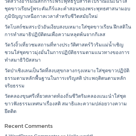
วัดสว่างอารมณ์สักการะพระพุทธรูปสำริดโบราณแนะนำใส่
ชุดขาวเรียนรู้พระคัมภีร์และคำสอนของพระพุทธศาสนามอบ
ภูมิปัญญาเหนือกาลเวลาสำหรับชีวิตสมัยใหม่
วัดโบสถ์ชมสระบัวอันเงียบสงบเหมาะใส่ชุดขาวเรียน ฝึกสติใน
การทำสมาธิปฏิบัติตนเพื่อความหลุดพ้นจากกิเลส
วัดวังงิ้วเที่ยวชมสถานที่ทางประวัติศาสตร์วิวริมแม่น้ำเชิญ
ชวนใส่ชุดขาวมุ่งมั่นในการปฏิบัติธรรมตามแนวทางของการ
ทำสมาธิวิปัสสนา
วัดป่าเชิงเลนเป็นวัดที่สงบสุขกลางกรุงเหมาะใส่ชุดขาวปฏิบัติ
ธรรมตามหลักพื้นฐานในการเจริญสติ ประพฤติตนตามหลัก
จริยธรรม
วัดคลองขุนศรีเที่ยวตลาดท้องถิ่นชีวิตริมคลองแนะนำใส่ชุด
ขาวฟังธรรมเทศนาเรื่องสติ สมาธิและความปล่อยวางความ
ยึดติด
Recent Comments