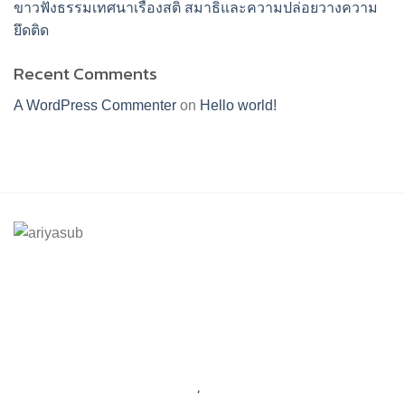
ขาวฟังธรรมเทศนาเรื่องสติ สมาธิและความปล่อยวางความ
ยึดติด
Recent Comments
A WordPress Commenter
on
Hello world!
ร้านอริยทรัพย์ชุดขาวปฏิบัติธรรม
Facebook : ชุดขาวปฏิบัติตามธรรมอริยทรัพย์
Instagram : ariyasub.shop
ID Line : @ariyasub
เบอร์มือถือ :
094-789-8992
,
093-228-9241