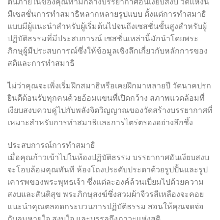
ตนภายในของคุณท่ามกลางบรรยากาศอันเงียบสงบ วัดแห่งนี้
มีเซสชั่นการทำสมาธิหลากหลายรูปแบบ ตั้งแต่การทำสมาธิ
แบบมีผู้แนะนำสำหรับผู้เริ่มต้นไปจนถึงเซสชั่นขั้นสูงสำหรับผู้
ปฏิบัติธรรมที่มีประสบการณ์ เซสชั่นเหล่านี้มักนำโดยพระ
ภิกษุผู้มีประสบการณ์ซึ่งให้ข้อมูลเชิงลึกเกี่ยวกับหลักการของ
สติและการทำสมาธิ
ไม่ว่าคุณจะเพิ่งเริ่มฝึกสมาธิหรือเคยฝึกมาหลายปี วัดนาคปรก
ยินดีต้อนรับทุกคนด้วยอ้อมแขนที่เปิดกว้าง สภาพแวดล้อมที่
เงียบสงบควบคู่ไปกับพลังจิตวิญญาณของวัดสร้างบรรยากาศที่
เหมาะสำหรับการทำสมาธิและการไตร่ตรองอย่างลึกซึ้ง
ประสบการณ์การทำสมาธิ
เมื่อคุณก้าวเข้าไปในห้องปฏิบัติธรรม บรรยากาศอันเงียบสงบ
จะโอบล้อมคุณทันที ห้องโถงประดับประดาด้วยรูปปั้นและรูป
เคารพของพระพุทธเจ้า ซึ่งแต่ละองค์ล้วนเปี่ยมไปด้วยความ
สงบและสันติสุข พระภิกษุสงฆ์ซึ่งสวมผ้าจีวรสีเหลืองจะคอย
แนะนำคุณตลอดกระบวนการปฏิบัติธรรม สอนให้คุณจดจ่อ
กับลมหายใจ สงบใจ และบรรลุถึงภาวะแห่งสติ