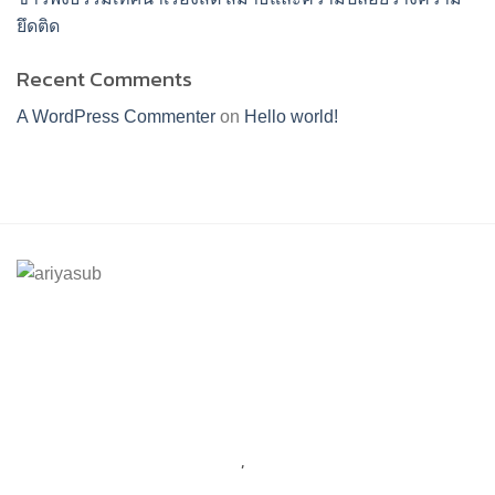
ยึดติด
Recent Comments
A WordPress Commenter
on
Hello world!
ร้านอริยทรัพย์ชุดขาวปฏิบัติธรรม
Facebook : ชุดขาวปฏิบัติตามธรรมอริยทรัพย์
Instagram : ariyasub.shop
ID Line : @ariyasub
เบอร์มือถือ :
094-789-8992
,
093-228-9241