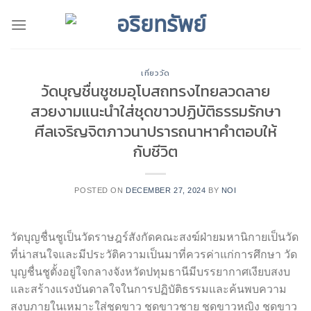
Skip
to
content
เที่ยววัด
วัดบุญชื่นชูชมอุโบสถทรงไทยลวดลาย
สวยงามแนะนำใส่ชุดขาวปฏิบัติธรรมรักษา
ศีลเจริญจิตภาวนาปรารถนาหาคำตอบให้
กับชีวิต
POSTED ON
DECEMBER 27, 2024
BY
NOI
วัดบุญชื่นชูเป็นวัดราษฎร์สังกัดคณะสงฆ์ฝ่ายมหานิกายเป็นวัด
ที่น่าสนใจและมีประวัติความเป็นมาที่ควรค่าแก่การศึกษา วัด
บุญชื่นชูตั้งอยู่ใจกลางจังหวัดปทุมธานีมีบรรยากาศเงียบสงบ
และสร้างแรงบันดาลใจในการปฏิบัติธรรมและค้นพบความ
สงบภายในเหมาะใส่ชุดขาว ชุดขาวชาย ชุดขาวหญิง ชุดขาว