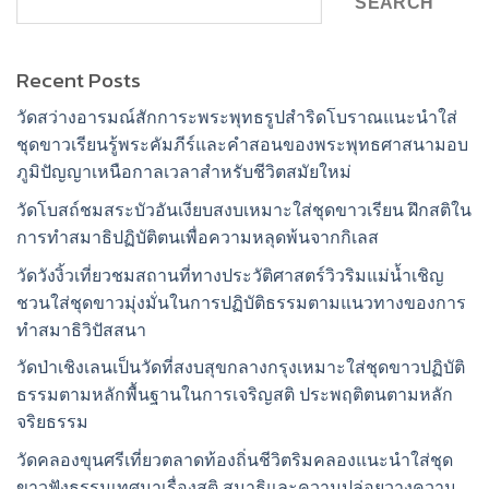
SEARCH
Recent Posts
วัดสว่างอารมณ์สักการะพระพุทธรูปสำริดโบราณแนะนำใส่
ชุดขาวเรียนรู้พระคัมภีร์และคำสอนของพระพุทธศาสนามอบ
ภูมิปัญญาเหนือกาลเวลาสำหรับชีวิตสมัยใหม่
วัดโบสถ์ชมสระบัวอันเงียบสงบเหมาะใส่ชุดขาวเรียน ฝึกสติใน
การทำสมาธิปฏิบัติตนเพื่อความหลุดพ้นจากกิเลส
วัดวังงิ้วเที่ยวชมสถานที่ทางประวัติศาสตร์วิวริมแม่น้ำเชิญ
ชวนใส่ชุดขาวมุ่งมั่นในการปฏิบัติธรรมตามแนวทางของการ
ทำสมาธิวิปัสสนา
วัดป่าเชิงเลนเป็นวัดที่สงบสุขกลางกรุงเหมาะใส่ชุดขาวปฏิบัติ
ธรรมตามหลักพื้นฐานในการเจริญสติ ประพฤติตนตามหลัก
จริยธรรม
วัดคลองขุนศรีเที่ยวตลาดท้องถิ่นชีวิตริมคลองแนะนำใส่ชุด
ขาวฟังธรรมเทศนาเรื่องสติ สมาธิและความปล่อยวางความ