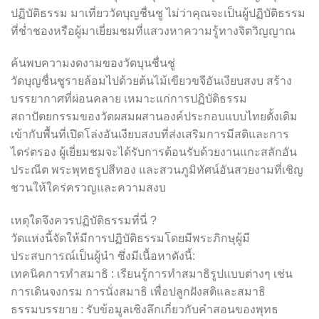
ปฏิบัติธรรม มาเที่ยววัดบุญชื่นชู ไม่ว่าคุณจะเป็นผู้ปฏิบัติธรรม
ที่ช่ำชองหรือผู้มาเยี่ยมชมที่แสวงหาความรู้ทางจิตวิญญาณ
ค้นพบความงดงามของวัดบุนชื่นชู่
วัดบุญชื่นชูรายล้อมไปด้วยต้นไม้เขียวขจีอันเงียบสงบ สร้าง
บรรยากาศที่ผ่อนคลาย เหมาะแก่การปฏิบัติธรรม
สถาปัตยกรรมของวัดผสมผสานองค์ประกอบแบบไทยดั้งเดิม
เข้ากับพื้นที่เปิดโล่งอันเงียบสงบที่ส่งเสริมการมีสติและการ
ไตร่ตรอง ผู้เยี่ยมชมจะได้รับการต้อนรับด้วยงานแกะสลักอัน
ประณีต พระพุทธรูปสีทอง และสวนภูมิทัศน์อันสวยงามที่เชิญ
ชวนให้ใคร่ครวญและความสงบ
เหตุใดจึงควรปฏิบัติธรรมที่นี่ ?
วัดแห่งนี้จัดให้มีการปฏิบัติธรรมโดยมีพระภิกษุผู้มี
ประสบการณ์เป็นผู้นำ ซึ่งมีเนื้อหาดังนี้:
เทคนิคการทำสมาธิ : เรียนรู้การทำสมาธิรูปแบบต่างๆ เช่น
การเดินจงกรม การนั่งสมาธิ เพื่อปลูกฝังสติและสมาธิ
ธรรมบรรยาย : รับข้อมูลเชิงลึกเกี่ยวกับคำสอนของพุทธ