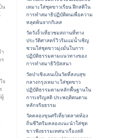
เหมาะใส่ชุดขาวเรียน ฝึกสติใน
ป็น
การทำสมาธิปฏิบัติตนเพื่อความ
์
หลุดพ้นจากกิเลส
วัดวังงิ้วเที่ยวชมสถานที่ทาง
ประวัติศาสตร์วิวริมแม่น้ำเชิญ
ชวนใส่ชุดขาวมุ่งมั่นในการ
คำ
ปฏิบัติธรรมตามแนวทางของ
าร
การทำสมาธิวิปัสสนา
วัดป่าเชิงเลนเป็นวัดที่สงบสุข
นใจ
กลางกรุงเหมาะใส่ชุดขาว
ร
ปฏิบัติธรรมตามหลักพื้นฐานใน
ู้
การเจริญสติ ประพฤติตนตาม
หลักจริยธรรม
วัดคลองขุนศรีเที่ยวตลาดท้อง
ถิ่นชีวิตริมคลองแนะนำใส่ชุด
ร
ขาวฟังธรรมเทศนาเรื่องสติ