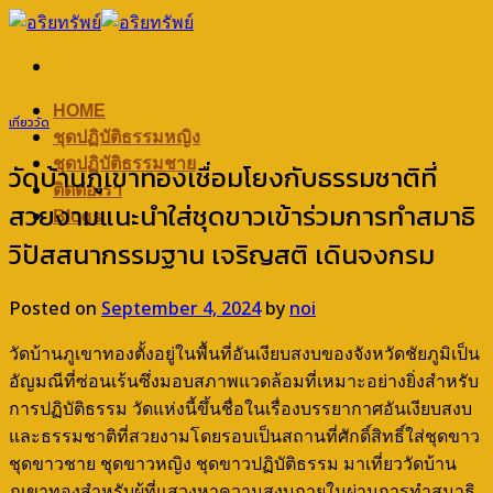
Skip
to
content
HOME
เที่ยววัด
ชุดปฏิบัติธรรมหญิง
ชุดปฏิบัติธรรมชาย
วัดบ้านภูเขาทองเชื่อมโยงกับธรรมชาติที่
ติดต่อเรา
สวยงามแนะนำใส่ชุดขาวเข้าร่วมการทำสมาธิ
Blogs
วิปัสสนากรรมฐาน เจริญสติ เดินจงกรม
Posted on
September 4, 2024
by
noi
วัดบ้านภูเขาทองตั้งอยู่ในพื้นที่อันเงียบสงบของจังหวัดชัยภูมิเป็น
อัญมณีที่ซ่อนเร้นซึ่งมอบสภาพแวดล้อมที่เหมาะอย่างยิ่งสำหรับ
การปฏิบัติธรรม วัดแห่งนี้ขึ้นชื่อในเรื่องบรรยากาศอันเงียบสงบ
และธรรมชาติที่สวยงามโดยรอบเป็นสถานที่ศักดิ์สิทธิ์ใส่ชุดขาว
ชุดขาวชาย ชุดขาวหญิง ชุดขาวปฏิบัติธรรม มาเที่ยววัดบ้าน
ภูเขาทองสำหรับผู้ที่แสวงหาความสงบภายในผ่านการทำสมาธิ