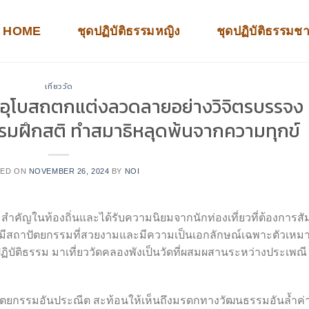
HOME
ชุดปฏิบัติธรรมหญิง
ชุดปฏิบัติธรรมช
เที่ยววัด
ะอุโบสถตกแต่งลวดลายอย่างวิจิตรบรรจง
ธรรมฝึกสติ ทำสมาธิหลุดพ้นจากความทุกข์
TED ON
NOVEMBER 26, 2024
BY
NOI
วามสำคัญในท้องถิ่นและได้รับความนิยมจากนักท่องเที่ยวที่ต้องการสั
่งนี้มีสถาปัตยกรรมที่สวยงามและมีความเป็นเอกลักษณ์เฉพาะตัวเหม
ิบัติธรรม มาเที่ยววัดคลองพังเป็นวัดที่ผสมผสานระหว่างประเพณี
ัตยกรรมอันประณีต สะท้อนให้เห็นถึงมรดกทางวัฒนธรรมอันล้ำค่