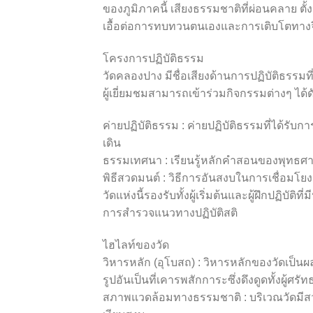
ของภูมิภาคนี้ เสียงธรรมชาติที่ผ่อนคลาย ตั
เอื้อต่อการทบทวนตนเองและการเติบโตทา
โครงการปฏิบัติธรรม
วัดคลองปาง มีชื่อเสียงด้านการปฏิบัติธร
ผู้เยี่ยมชมสามารถเข้าร่วมกิจกรรมต่างๆ ได้ดั
ค่ายปฏิบัติธรรม : ค่ายปฏิบัติธรรมที่ได้รั
เดิน
ธรรมเทศนา : เรียนรู้หลักคำสอนของพุทธศ
พิธีสวดมนต์ : วิธีการอันสงบในการเชื่อมโ
วัดแห่งนี้รองรับทั้งผู้เริ่มต้นและผู้ฝึกปฏิบั
การสำรวจแนวทางปฏิบัติสติ
ไฮไลท์ของวัด
วิหารหลัก (อุโบสถ) : วิหารหลักของวัดเป
รูปอันเป็นที่เคารพสักการะซึ่งดึงดูดทั้งผู้ศรั
สภาพแวดล้อมทางธรรมชาติ : บริเวณวัดมีสว