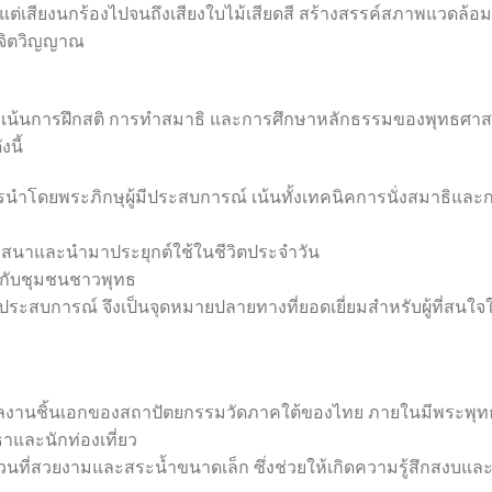
้งแต่เสียงนกร้องไปจนถึงเสียงใบไม้เสียดสี สร้างสรรค์สภาพแวดล้อมท
งจิตวิญญาณ
รมที่เน้นการฝึกสติ การทำสมาธิ และการศึกษาหลักธรรมของพุทธศา
งนี้
บการนำโดยพระภิกษุผู้มีประสบการณ์ เน้นทั้งเทคนิคการนั่งสมาธิและ
าสนาและนำมาประยุกต์ใช้ในชีวิตประจำวัน
ยงกับชุมชนชาวพุทธ
ติที่มีประสบการณ์ จึงเป็นจุดหมายปลายทางที่ยอดเยี่ยมสำหรับผู้ที่สนใจ
็นผลงานชิ้นเอกของสถาปัตยกรรมวัดภาคใต้ของไทย ภายในมีพระพุท
ทธาและนักท่องเที่ยว
นที่สวยงามและสระน้ำขนาดเล็ก ซึ่งช่วยให้เกิดความรู้สึกสงบแล