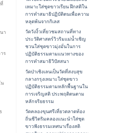
ี่
เหมาะใส่ชุดขาวเรียน ฝึกสติใน
การทำสมาธิปฏิบัติตนเพื่อความ
หลุดพ้นจากกิเลส
วัดวังงิ้วเที่ยวชมสถานที่ทาง
สนา
ประวัติศาสตร์วิวริมแม่น้ำเชิญ
ชวนใส่ชุดขาวมุ่งมั่นในการ
การ
ปฏิบัติธรรมตามแนวทางของ
การทำสมาธิวิปัสสนา
วัดป่าเชิงเลนเป็นวัดที่สงบสุข
กลางกรุงเหมาะใส่ชุดขาว
ใน
ปฏิบัติธรรมตามหลักพื้นฐานใน
การเจริญสติ ประพฤติตนตาม
หลักจริยธรรม
ธ
วัดคลองขุนศรีเที่ยวตลาดท้อง
ถิ่นชีวิตริมคลองแนะนำใส่ชุด
ะ
ขาวฟังธรรมเทศนาเรื่องสติ