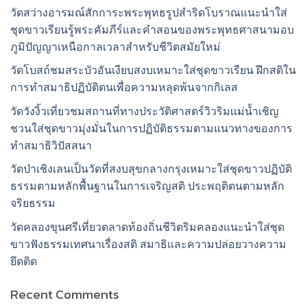
วัดสว่างอารมณ์สักการะพระพุทธรูปสำริดโบราณแนะนำใส่
ชุดขาวเรียนรู้พระคัมภีร์และคำสอนของพระพุทธศาสนามอบ
ภูมิปัญญาเหนือกาลเวลาสำหรับชีวิตสมัยใหม่
วัดโบสถ์ชมสระบัวอันเงียบสงบเหมาะใส่ชุดขาวเรียน ฝึกสติใน
การทำสมาธิปฏิบัติตนเพื่อความหลุดพ้นจากกิเลส
วัดวังงิ้วเที่ยวชมสถานที่ทางประวัติศาสตร์วิวริมแม่น้ำเชิญ
ชวนใส่ชุดขาวมุ่งมั่นในการปฏิบัติธรรมตามแนวทางของการ
ทำสมาธิวิปัสสนา
วัดป่าเชิงเลนเป็นวัดที่สงบสุขกลางกรุงเหมาะใส่ชุดขาวปฏิบัติ
ธรรมตามหลักพื้นฐานในการเจริญสติ ประพฤติตนตามหลัก
จริยธรรม
วัดคลองขุนศรีเที่ยวตลาดท้องถิ่นชีวิตริมคลองแนะนำใส่ชุด
ขาวฟังธรรมเทศนาเรื่องสติ สมาธิและความปล่อยวางความ
ยึดติด
Recent Comments