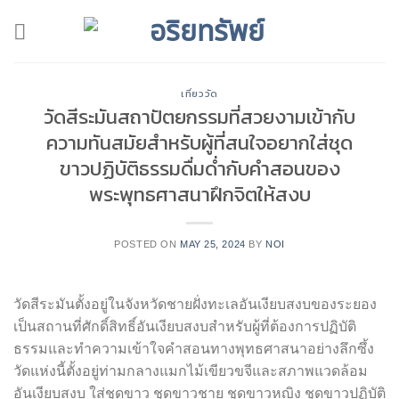
Skip
to
content
เที่ยววัด
วัดสีระมันสถาปัตยกรรมที่สวยงามเข้ากับ
ความทันสมัยสำหรับผู้ที่สนใจอยากใส่ชุด
ขาวปฏิบัติธรรมดื่มด่ำกับคำสอนของ
พระพุทธศาสนาฝึกจิตให้สงบ
POSTED ON
MAY 25, 2024
BY
NOI
วัดสีระมันตั้งอยู่ในจังหวัดชายฝั่งทะเลอันเงียบสงบของระยอง
เป็นสถานที่ศักดิ์สิทธิ์อันเงียบสงบสำหรับผู้ที่ต้องการปฏิบัติ
ธรรมและทำความเข้าใจคำสอนทางพุทธศาสนาอย่างลึกซึ้ง
วัดแห่งนี้ตั้งอยู่ท่ามกลางแมกไม้เขียวขจีและสภาพแวดล้อม
อันเงียบสงบ ใส่ชุดขาว ชุดขาวชาย ชุดขาวหญิง ชุดขาวปฏิบัติ