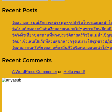
Recent Posts
วัดสว่างอารมณ์สักการะพระพุทธรูปสำริดโบราณแนะนำใส่
วัดโบสถ์ชมสระบัวอันเงียบสงบเหมาะใส่ชุดขาวเรียน ฝึกสต
วัดวังงิ้วเที่ยวชมสถานที่ทางประวัติศาสตร์วิวริมแม่น้ำ
วัดป่าเชิงเลนเป็นวัดที่สงบสุขกลางกรุงเหมาะใส่ชุดขาว
วัดคลองขุนศรีเที่ยวตลาดท้องถิ่นชีวิตริมคลองแนะนำใส่
Recent Comments
A WordPress Commenter
on
Hello world!
ร้านอริยทรัพย์ชุดขาวปฏิบัติธรรม
Facebook : ชุดขาวปฏิบัติตามธรรมอริยทรัพย์
Instagram : ariyasub.shop
ID Line : @ariyasub