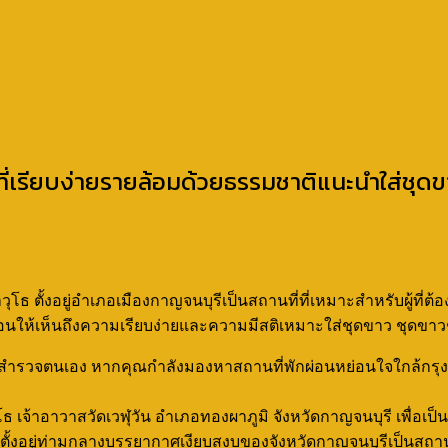
่เรียบง่ายรายล้อมด้วยธรรมชาติแนะนำใส่ชุดข
โธ ตั้งอยู่อำเภอเมืองกาญจนบุรีเป็นสถานที่ที่เหมาะสำหรับผู้ที่
อนให้เห็นถึงความเรียบง่ายและความมีสติเหมาะใส่ชุดขาว ชุดขาวช
รวจตนเอง หากคุณกำลังมองหาสถานที่พักผ่อนหย่อนใจใกล้กรุงเทพฯ 
ธ เจ้าอาวาสวัดเวฬุวัน อำเภอทองผาภูมิ จังหวัดกาญจนบุรี เพื่อเป
งตั้งอยู่ท่ามกลางบรรยากาศเงียบสงบของจังหวัดกาญจนบุรีเป็นสถานท