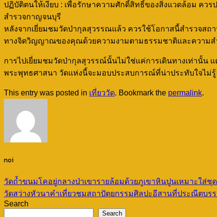
ปฏิบัติตนให้เงียบ : เพื่อรักษาความศักดิ์สิทธิ์ของสิ่งแวดล้อม ควรป
สำรวจกาญจนบุรี
หลังจากเยี่ยมชมวัดป่ากุลสุวรรณแล้ว ควรใช้โอกาสนี้สำรวจสถานท
ทางจิตวิญญาณของคุณด้วยความงามตามธรรมชาติและความสำค
การไปเยี่ยมชมวัดป่ากุลสุวรรณ์นั้นไม่ใช่แค่การเดินทางเท่านั้น
พระพุทธศาสนา วัดแห่งนี้จะมอบประสบการณ์ที่น่าประทับใจไม
This entry was posted in
เที่ยววัด
. Bookmark the
permalink
.
noi
วัดถ้ำขนมโคอยู่กลางป่าเขารายล้อมด้วยภูเขาหินปูนเหมาะใส่ชุด
วัดสว่างหัวนาคำเที่ยวชมสถาปัตยกรรมศิลปะอีสานที่ประณีตบร
Search
Search