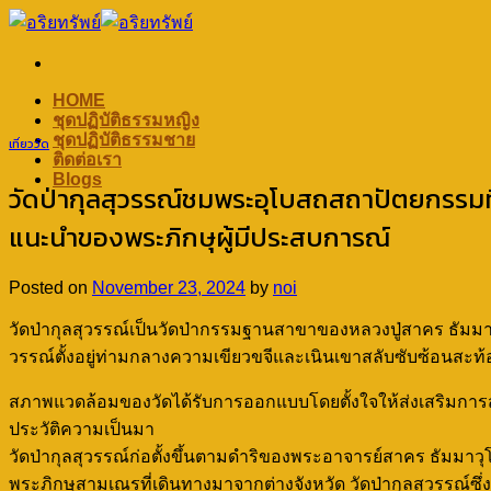
Skip
to
content
HOME
ชุดปฏิบัติธรรมหญิง
ชุดปฏิบัติธรรมชาย
เที่ยววัด
ติดต่อเรา
Blogs
วัดป่ากุลสุวรรณ์ชมพระอุโบสถสถาปัตยกรรมที
แนะนำของพระภิกษุผู้มีประสบการณ์
Posted on
November 23, 2024
by
noi
วัดป่ากุลสุวรรณ์เป็นวัดป่ากรรมฐานสาขาของหลวงปู่สาคร ธัมมาวุ
วรรณ์ตั้งอยู่ท่ามกลางความเขียวขจีและเนินเขาสลับซับซ้อนสะท้
สภาพแวดล้อมของวัดได้รับการออกแบบโดยตั้งใจให้ส่งเสริมการสำ
ประวัติความเป็นมา
วัดป่ากุลสุวรรณ์ก่อตั้งขึ้นตามดำริของพระอาจารย์สาคร ธัมมาวุโ
พระภิกษุสามเณรที่เดินทางมาจากต่างจังหวัด วัดป่ากุลสุวรรณ์ซึ่