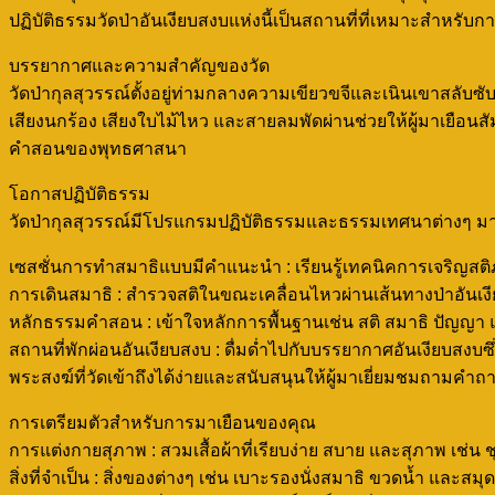
ปฏิบัติธรรมวัดป่าอันเงียบสงบแห่งนี้เป็นสถานที่ที่เหมาะสำห
บรรยากาศและความสำคัญของวัด
วัดป่ากุลสุวรรณ์ตั้งอยู่ท่ามกลางความเขียวขจีและเนินเขาสลั
เสียงนกร้อง เสียงใบไม้ไหว และสายลมพัดผ่านช่วยให้ผู้มาเยือนส
คำสอนของพุทธศาสนา
โอกาสปฏิบัติธรรม
วัดป่ากุลสุวรรณ์มีโปรแกรมปฏิบัติธรรมและธรรมเทศนาต่างๆ มากมาย
เซสชั่นการทำสมาธิแบบมีคำแนะนำ : เรียนรู้เทคนิคการเจริญสต
การเดินสมาธิ : สำรวจสติในขณะเคลื่อนไหวผ่านเส้นทางป่าอันเง
หลักธรรมคำสอน : เข้าใจหลักการพื้นฐานเช่น สติ สมาธิ ปัญญา 
สถานที่พักผ่อนอันเงียบสงบ : ดื่มด่ำไปกับบรรยากาศอันเงียบสงบซึ่
พระสงฆ์ที่วัดเข้าถึงได้ง่ายและสนับสนุนให้ผู้มาเยี่ยมชมถามคำถ
การเตรียมตัวสำหรับการมาเยือนของคุณ
การแต่งกายสุภาพ : สวมเสื้อผ้าที่เรียบง่าย สบาย และสุภาพ เช่น
สิ่งที่จำเป็น : สิ่งของต่างๆ เช่น เบาะรองนั่งสมาธิ ขวดน้ำ 