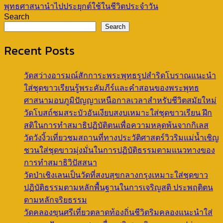
พุทธศาสนานำไปประยุกต์ใช้ในชีวิตประจำวัน
Search
Search
Recent Posts
วัดสว่างอารมณ์สักการะพระพุทธรูปสำริดโบราณแนะนำ
ใส่ชุดขาวเรียนรู้พระคัมภีร์และคำสอนของพระพุทธ
ศาสนามอบภูมิปัญญาเหนือกาลเวลาสำหรับชีวิตสมัยใหม่
วัดโบสถ์ชมสระบัวอันเงียบสงบเหมาะใส่ชุดขาวเรียน ฝึก
สติในการทำสมาธิปฏิบัติตนเพื่อความหลุดพ้นจากกิเลส
วัดวังงิ้วเที่ยวชมสถานที่ทางประวัติศาสตร์วิวริมแม่น้ำเชิญ
ชวนใส่ชุดขาวมุ่งมั่นในการปฏิบัติธรรมตามแนวทางของ
การทำสมาธิวิปัสสนา
วัดป่าเชิงเลนเป็นวัดที่สงบสุขกลางกรุงเหมาะใส่ชุดขาว
ปฏิบัติธรรมตามหลักพื้นฐานในการเจริญสติ ประพฤติตน
ตามหลักจริยธรรม
วัดคลองขุนศรีเที่ยวตลาดท้องถิ่นชีวิตริมคลองแนะนำใส่