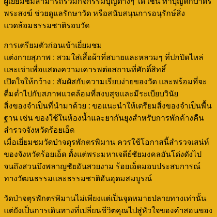
ผู้เยี่ยมชมสามารถร่วมกิจกรรมบุญต่างๆ ได้ เช่น ทำบุญตักบาตร
พระสงฆ์ ช่วยดูแลรักษาวัด หรือสนับสนุนการอนุรักษ์สิ่ง
แวดล้อมธรรมชาติรอบวัด
การเตรียมตัวก่อนเข้าเยี่ยมชม
แต่งกายสุภาพ : สวมใส่เสื้อผ้าที่สบายและหลวมๆ ที่ปกปิดไหล่
และเข่าเพื่อแสดงความเคารพต่อสถานที่ศักดิ์สิทธิ์
เปิดใจให้กว้าง : สัมผัสกับความเรียบง่ายของวัด และพร้อมที่จะ
ดื่มด่ำไปกับสภาพแวดล้อมที่สงบสุขและมีระเบียบวินัย
สิ่งของจำเป็นที่นำมาด้วย : ขอแนะนำให้เตรียมสิ่งของจำเป็นพื้น
ฐาน เช่น ของใช้ในห้องน้ำและยากันยุงสำหรับการพักค้างคืน
สำรวจจังหวัดร้อยเอ็ด
เมื่อเยี่ยมชมวัดป่าจตุรพักตรพิมาน ควรใช้โอกาสนี้สำรวจเสน่ห์
ของจังหวัดร้อยเอ็ด ตั้งแต่พระมหาเจดีย์ชัยมงคลอันโด่งดังไป
จนถึงสวนบึงพลาญชัยอันสวยงาม ร้อยเอ็ดมอบประสบการณ์
ทางวัฒนธรรมและธรรมชาติอันอุดมสมบูรณ์
วัดป่าจตุรพักตรพิมานไม่เพียงแต่เป็นจุดหมายปลายทางเท่านั้น
แต่ยังเป็นการเดินทางที่เปลี่ยนชีวิตคุณไปสู่หัวใจของคำสอนของ