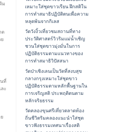
ดิม
เหมาะใส่ชุดขาวเรียน ฝึกสติใน
การทำสมาธิปฏิบัติตนเพื่อความ
หลุดพ้นจากกิเลส
วัดวังงิ้วเที่ยวชมสถานที่ทาง
าด
ประวัติศาสตร์วิวริมแม่น้ำเชิญ
วย
ชวนใส่ชุดขาวมุ่งมั่นในการ
ปฏิบัติธรรมตามแนวทางของ
ง
การทำสมาธิวิปัสสนา
วัดป่าเชิงเลนเป็นวัดที่สงบสุข
กลางกรุงเหมาะใส่ชุดขาว
ที่
ปฏิบัติธรรมตามหลักพื้นฐานใน
และ
การเจริญสติ ประพฤติตนตาม
หลักจริยธรรม
วัดคลองขุนศรีเที่ยวตลาดท้อง
ทย
ถิ่นชีวิตริมคลองแนะนำใส่ชุด
ขาวฟังธรรมเทศนาเรื่องสติ