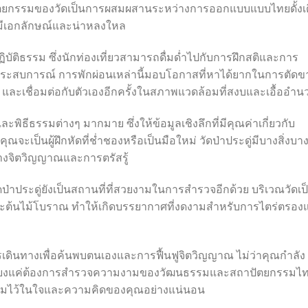
ปัตยกรรมของวัดเป็นการผสมผสานระหว่างการออกแบบแบบไทยดั้งเ
่มีเอกลักษณ์และน่าหลงใหล
ปฏิบัติธรรม ซึ่งนักท่องเที่ยวสามารถดื่มด่ำไปกับการฝึกสติและการ
ประสบการณ์ การพักผ่อนเหล่านี้มอบโอกาสที่หาได้ยากในการตัดข
 และเชื่อมต่อกับตัวเองอีกครั้งในสภาพแวดล้อมที่สงบและเอื้ออำน
ะพิธีธรรมต่างๆ มากมาย ซึ่งให้ข้อมูลเชิงลึกที่มีคุณค่าเกี่ยวกับ
ะเป็นผู้ฝึกหัดที่ช่ำชองหรือเป็นมือใหม่ วัดป่าประดู่มีบางสิ่งบา
างจิตวิญญาณและการตรัสรู้
ประดู่ยังเป็นสถานที่ที่สวยงามในการสำรวจอีกด้วย บริเวณวัดเป็น
 และต้นไม้โบราณ ทำให้เกิดบรรยากาศที่งดงามสำหรับการไตร่ตรอง
ารเดินทางเพื่อค้นพบตนเองและการฟื้นฟูจิตวิญญาณ ไม่ว่าคุณกำลัง
ียงแค่ต้องการสำรวจความงามของวัฒนธรรมและสถาปัตยกรรมไ
ม่รู้ลืมไว้ในใจและความคิดของคุณอย่างแน่นอน