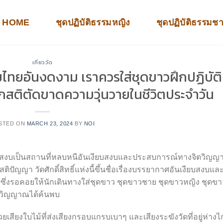
HOME
ชุดปฏิบัติธรรมหญิง
ชุดปฏิบัติธรรมช
เที่ยววัด
มไทยอันงดงาม เราควรใส่ชุดขาวฝึกปฏิบัติ
สติตัดขาดความวุ่นวายในชีวิตประจำวัน
STED ON
MARCH 23, 2024
BY
NOI
ันเงียบสงบเป็นสถานที่หลบหนีอันเงียบสงบและประสบการณ์ทางจิตวิญ
ิปัญญา วัดศักดิ์สิทธิ์แห่งนี้ขึ้นชื่อเรื่องบรรยากาศอันเงียบสงบแล
่ซึ่งรอคอยให้นักเดินทางใส่ชุดขาว ชุดขาวชาย ชุดขาวหญิง ชุดขา
จิตวิญญาณได้ค้นพบ
้วยเสียงใบไม้ที่ส่งเสียงกรอบแกรบเบาๆ และเสียงระฆังวัดที่อยู่ห่าง