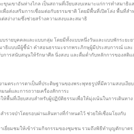
และขุนเขาอันห่างไกล เป็นสถานที่เงียบสงบเหมาะแก่การทำสมาธิแ
อส่งเสริมการเชื่อมต่อกับธรรมชาติ โดยมีพื้นที่เปิดโล่ง พื้นที่สำ
ายแต่สง่างามซึ่งช่วยสร้างความสงบและสมาธิ
งแบบรายบุคคลและแบบกลุ่ม โดยมีทั้งแบบหนึ่งวันและแบบพักระยะย
มาธิแบบมีผู้ชี้นำ คำสอนธรรมะจากพระภิกษุผู้มีประสบการณ์ และ
รับการสนับสนุนให้รักษาศีล นิ่งสงบ และดื่มด่ำกับหลักการของสติแ
ี่งดงามตระการตาเป็นที่ประดิษฐานของพระพุทธรูปที่มีความสงบเงียบ
วดมนต์และการถวายเครื่องสักการะ
ห้พื้นที่เงียบสงบสำหรับผู้ปฏิบัติธรรมเพื่อให้มุ่งเน้นในการเดินทาง
ถสำรวจป่าโดยรอบผ่านเส้นทางที่กำหนดไว้ ช่วยให้เชื่อมโยงกับ
ู้มาเยี่ยมชมให้เข้าร่วมกิจกรรมของชุมชน รวมถึงพิธีทำบุญตักบาตร