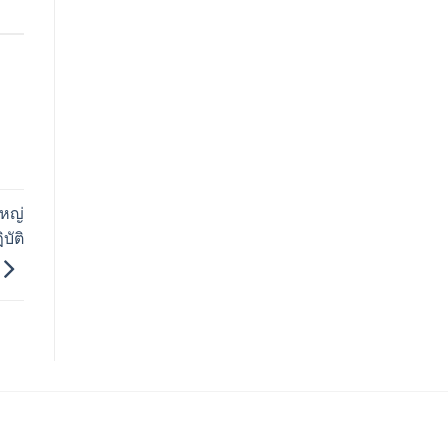
หญ่
บัติ
ติธรรม