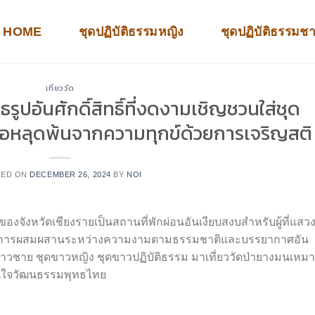
HOME
ชุดปฏิบัติธรรมหญิง
ชุดปฏิบัติธรรมช
เที่ยววัด
รูปอันศักดิ์สิทธิ์ที่งดงามเชิญชวนใส่ชุด
่อหลุดพ้นจากความทุกข์ด้วยการเจริญสติ
TED ON
DECEMBER 26, 2024
BY
NOI
บของจังหวัดเชียงรายเป็นสถานที่พักผ่อนอันเงียบสงบสำหรับผู้ที่แสว
นี้มีการผสมผสานระหว่างความงามตามธรรมชาติและบรรยากาศอัน
ชุดขาวชาย ชุดขาวหญิง ชุดขาวปฏิบัติธรรม มาเที่ยววัดป่ายางมนเหม
ี่สนใจวัฒนธรรมพุทธไทย