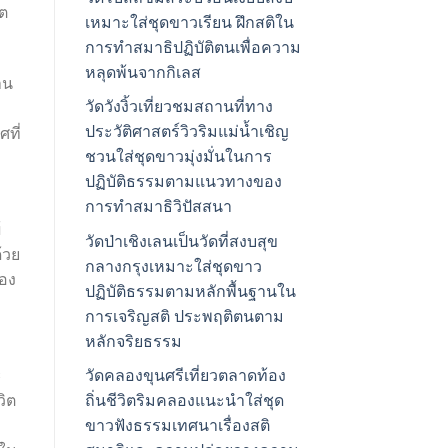
ิต
เหมาะใส่ชุดขาวเรียน ฝึกสติใน
การทำสมาธิปฏิบัติตนเพื่อความ
หลุดพ้นจากกิเลส
าน
วัดวังงิ้วเที่ยวชมสถานที่ทาง
ประวัติศาสตร์วิวริมแม่น้ำเชิญ
ที่
ชวนใส่ชุดขาวมุ่งมั่นในการ
ปฏิบัติธรรมตามแนวทางของ
การทำสมาธิวิปัสสนา
้
วัดป่าเชิงเลนเป็นวัดที่สงบสุข
้วย
กลางกรุงเหมาะใส่ชุดขาว
ของ
ปฏิบัติธรรมตามหลักพื้นฐานใน
การเจริญสติ ประพฤติตนตาม
หลักจริยธรรม
ะ
วัดคลองขุนศรีเที่ยวตลาดท้อง
วิต
ถิ่นชีวิตริมคลองแนะนำใส่ชุด
ขาวฟังธรรมเทศนาเรื่องสติ