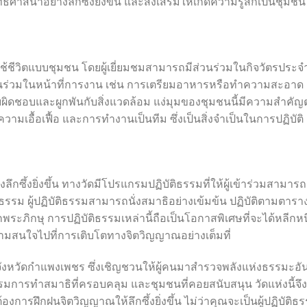
ศาสนาอย่างลึกซึ้งยิ่งขึ้น และส่งเสริมให้เกิดความรู้สึกเป็นชุมช
้ชีวิตแบบชุมชน โดยผู้เยี่ยมชมสามารถมีส่วนร่วมในกิจวัตรประจ
ส่วนร่วมในหน้าที่การงาน เช่น การเตรียมอาหารหรือทำความสะอาด
รับผิดชอบและผูกพันกับสิ่งแวดล้อม แง่มุมของชุมชนนี้มีความสำคัญ
มเอื้อเฟื้อ และการทำงานเป็นทีม ซึ่งเป็นสิ่งจำเป็นในการปฏิบัติ
งลึกซึ้งยิ่งขึ้น ทางวัดมีโปรแกรมปฏิบัติธรรมที่ให้ผู้เข้าร่วมสามารถ
ธรรม ผู้ปฏิบัติธรรมสามารถนั่งสมาธิอย่างเข้มข้น ปฏิบัติตามตารา
ะภิกษุ การปฏิบัติธรรมเหล่านี้ถือเป็นโอกาสพิเศษที่จะได้หลีกหน
ามสนใจไปที่การเติบโตทางจิตวิญญาณอย่างเต็มที่
นจังหวัดกำแพงเพชร ซึ่งเชิญชวนให้ผู้คนมาสำรวจพลังแห่งธรรมะอั
มการทำสมาธิที่ครอบคลุม และชุมชนที่คอยสนับสนุน วัดแห่งนี้จึง
้องการฝึกฝนจิตวิญญาณให้ลึกซึ้งยิ่งขึ้น ไม่ว่าคุณจะเป็นผู้ปฏิบัติธ