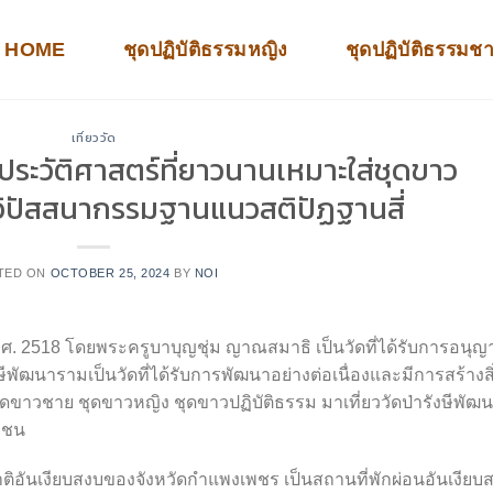
HOME
ชุดปฏิบัติธรรมหญิง
ชุดปฏิบัติธรรมช
เที่ยววัด
ประวัติศาสตร์ที่ยาวนานเหมาะใส่ชุดขาว
วิปัสสนากรรมฐานแนวสติปัฏฐานสี่
TED ON
OCTOBER 25, 2024
BY
NOI
ี พ.ศ. 2518 โดยพระครูบาบุญชุ่ม ญาณสมาธิ เป็นวัดที่ได้รับการอนุญ
พัฒนารามเป็นวัดที่ได้รับการพัฒนาอย่างต่อเนื่องและมีการสร้างสิ
าวชาย ชุดขาวหญิง ชุดขาวปฏิบัติธรรม มาเที่ยววัดป่ารังษีพัฒ
มชน
าติอันเงียบสงบของจังหวัดกำแพงเพชร เป็นสถานที่พักผ่อนอันเงียบ