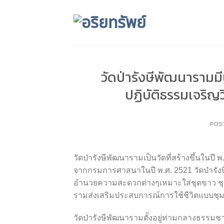
Skip
to
content
วัดป่ารังษีพัฒนารามมี
ปฏิบัติธรรมเจริญ
POS
วัดป่ารังษีพัฒนารามเป็นวัดที่สร้างขึ้นในป
จากกรมการศาสนาในปี พ.ศ. 2521 วัดป่ารังษี
อำนวยความสะดวกต่างๆเหมาะใส่ชุดขาว ชุดข
รามส่งเสริมประสบการณ์การใช้ชีวิตแบบชุ
วัดป่ารังษีพัฒนารามตั้งอยู่ท่ามกลางธรรมช