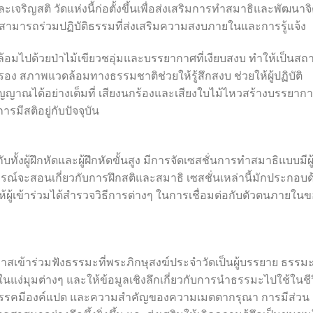
ละเจริญสติ วัดแห่งนี้ก่อตั้งขึ้นเพื่อส่งเสริมการทำสมาธิและพัฒนาจ
่ยมชมสามารถร่วมปฏิบัติธรรมที่ส่งเสริมความสงบภายในและการรู้แจ้ง
มไปด้วยป่าไม้เขียวชอุ่มและบรรยากาศที่เงียบสงบ ทำให้เป็นสถ
ง สภาพแวดล้อมทางธรรมชาติช่วยให้รู้สึกสงบ ช่วยให้ผู้ปฏิบัติ
ญาณได้อย่างเต็มที่ เสียงนกร้องและเสียงใบไม้ไหวสร้างบรรยากาศ
ีสติอยู่กับปัจจุบัน
ั้งผู้ฝึกหัดและผู้ฝึกหัดขั้นสูง มีการจัดเซสชั่นการทำสมาธิแบบมีผู
ณ์จะสอนเกี่ยวกับการฝึกสติและสมาธิ เซสชั่นเหล่านี้มักประกอบด
้ผู้เข้าร่วมได้สำรวจวิธีการต่างๆ ในการเชื่อมต่อกับตัวตนภายใน
าสเข้าร่วมฟังธรรมะที่พระภิกษุสงฆ์ประจำวัดเป็นผู้บรรยาย ธรรม
ง่มุมต่างๆ และให้ข้อมูลเชิงลึกเกี่ยวกับการนำธรรมะไปใช้ในชี
ี่ มรรคมีองค์แปด และความสำคัญของความเมตตากรุณา การมีส่วน