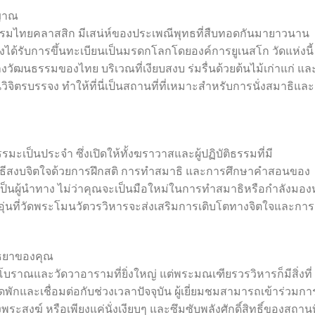
ญญาณ
กรรมไทยคลาสสิก มีเสน่ห์ของประเพณีพุทธที่สืบทอดกันมายาวนาน
่งได้รับการขึ้นทะเบียนเป็นมรดกโลกโดยองค์การยูเนสโก วัดแห่งนี้
ฒนธรรมของไทย บริเวณที่เงียบสงบ ร่มรื่นด้วยต้นไม้เก่าแก่ แล
จิตรบรรจง ทำให้ที่นี่เป็นสถานที่ที่เหมาะสำหรับการนั่งสมาธิและ
รมะเป็นประจำ ซึ่งเปิดให้ทั้งฆราวาสและผู้ปฏิบัติธรรมที่มี
รู้วิธีสงบจิตใจด้วยการฝึกสติ การทำสมาธิ และการศึกษาคำสอนของ
ป็นผู้นำทาง ไม่ว่าคุณจะเป็นมือใหม่ในการทำสมาธิหรือกำลังมอง
ที่อบอุ่นที่วัดพระโมนวัตวรวิหารจะส่งเสริมการเติบโตทางจิตใจและการ
ุธยาของคุณ
งโบราณและวัดวาอารามที่ยิ่งใหญ่ แต่พระมณเฑียรวรวิหารก็มีสิ่งที่
ดพักและเชื่อมต่อกับช่วงเวลาปัจจุบัน ผู้เยี่ยมชมสามารถเข้าร่วมกา
ะสงฆ์ หรือเพียงแค่นั่งเงียบๆ และซึมซับพลังศักดิ์สิทธิ์ของสถานที