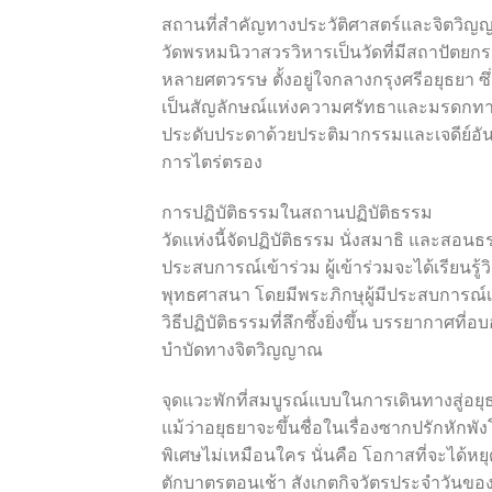
สถานที่สำคัญทางประวัติศาสตร์และจิตวิ
วัดพรหมนิวาสวรวิหารเป็นวัดที่มีสถาปัตย
หลายศตวรรษ ตั้งอยู่ใจกลางกรุงศรีอยุธยา ซึ
เป็นสัญลักษณ์แห่งความศรัทธาและมรดกทางวั
ประดับประดาด้วยประติมากรรมและเจดีย์อันวิ
การไตร่ตรอง
การปฏิบัติธรรมในสถานปฏิบัติธรรม
วัดแห่งนี้จัดปฏิบัติธรรม นั่งสมาธิ และสอนธร
ประสบการณ์เข้าร่วม ผู้เข้าร่วมจะได้เรียน
พุทธศาสนา โดยมีพระภิกษุผู้มีประสบการณ์เ
วิธีปฏิบัติธรรมที่ลึกซึ้งยิ่งขึ้น บรรยากาศ
บำบัดทางจิตวิญญาณ
จุดแวะพักที่สมบูรณ์แบบในการเดินทางสู่อย
แม้ว่าอยุธยาจะขึ้นชื่อในเรื่องซากปรักหักพั
พิเศษไม่เหมือนใคร นั่นคือ โอกาสที่จะได้หยุ
ตักบาตรตอนเช้า สังเกตกิจวัตรประจำวันของพร