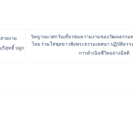
วัดญาณเวศกวันเที่ยวชมความงามของวัฒนธรรมพ
ี่สวยงาม
ไทย ร่วมใส่ชุดขาวฟังพระธรรมเทศนา ปฏิบัติธรร
ิสุทธิ์ ปลูก
การดำเนินชีวิตอย่างมีสติ
ร้านอริยทรัพย์ชุดขาวปฏิบั
Facebook : ชุดขาวปฏิบัต
Instagram : ariyasub.sh
ID Line : @ariyasub