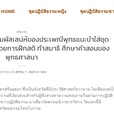
HOME
ชุดปฏิบัติธรรมหญิง
ชุดปฏิบัติธรรมช
เที่ยววัด
มผัสเสน่ห์ของประเพณีพุทธแนะนำใส่ชุด
ใจด้วยการฝึกสติ ทำสมาธิ ศึกษาคำสอนของ
พุทธศาสนา
OSTED ON
APRIL 7, 2025
BY
NOI
ศรีอยุธยา ซึ่งเป็นจังหวัดที่มีประวัติศาสตร์ยาวนาน ไม่เพียงแต่เป
งเป็นสถานที่เงียบสงบสำหรับผู้ที่แสวงหาความสงบภายในผ่านการปฏิบัติ
วปฏิบัติธรรม มาเที่ยววัดพรหมนิวาสวรวิหาร วัดแห่งนี้มี
มผัสวัฒนธรรมไทยโบราณ