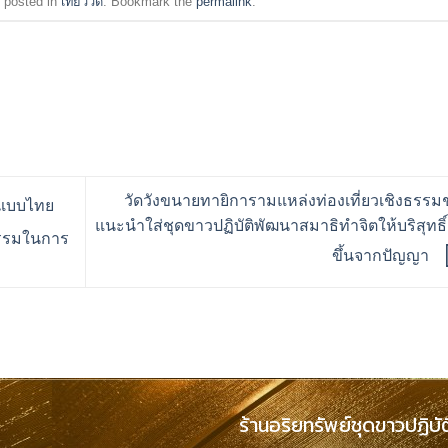
 posted in
เที่ยววัด
. Bookmark the
permalink
.
วัดวังขนายทายิการามแหล่งท่องเที่ยวเชิงธรรม
ะแบบไทย
แนะนำใส่ชุดขาวปฏิบัติพัฒนาสมาธิทำจิตให้บริสุทธิ์
ธรรมในการ
ขึ้นจากปัญญา
ร้านอริยทรัพย์ชุดขาวปฏิบั