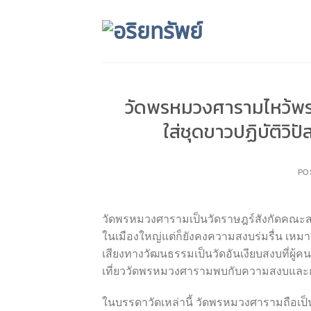
Skip
to
content
วัดพรหมวงศารามไหว้พร
ใส่ชุดขาวปฏิบัติ
PO
วัดพรหมวงศารามเป็นวัดราษฎร์สังกัดคณะสงฆ
ในเมืองใหญ่แต่ก็ยังคงความสงบร่มรื่น เหม
เสียงทางวัฒนธรรมเป็นวัดอันเงียบสงบที่ผู
เที่ยววัดพรหมวงศารามพบกับความสงบและก
ในบรรดาวัดเหล่านี้ วัดพรหมวงศารามถือเป็น