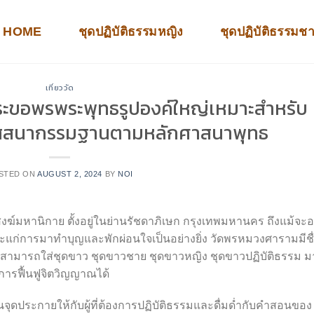
HOME
ชุดปฏิบัติธรรมหญิง
ชุดปฏิบัติธรรมช
เที่ยววัด
ะขอพรพระพุทธรูปองค์ใหญ่เหมาะสำหรับ
วิปัสสนากรรมฐานตามหลักศาสนาพุทธ
STED ON
AUGUST 2, 2024
BY
NOI
์มหานิกาย ตั้งอยู่ในย่านรัชดาภิเษก กรุงเทพมหานคร ถึงแม้จะอย
าะแก่การมาทำบุญและพักผ่อนใจเป็นอย่างยิ่ง วัดพรหมวงศารามมีชื
้คนสามารถใส่ชุดขาว ชุดขาวชาย ชุดขาวหญิง ชุดขาวปฏิบัติธรรม ม
ารฟื้นฟูจิตวิญญาณได้
จุดประกายให้กับผู้ที่ต้องการปฏิบัติธรรมและดื่มด่ำกับคำสอนของ