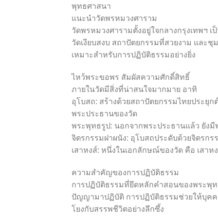
พุทธศาสนา
แนะนำวัดพรหมวงศาราม
วัดพรหมวงศารามตั้งอยู่ใจกลางกรุงเทพฯ เป
วัดเงียบสงบ สถาปัตยกรรมที่สวยงาม และชุมชน
เหมาะสำหรับการปฏิบัติธรรมอย่างยิ่ง
ไหว้พระขอพร สัมผัสความศักดิ์สิทธิ์
ภายในวัดมีสิ่งที่น่าสนใจมากมาย อาทิ
อุโบสถ: สร้างด้วยสถาปัตยกรรมไทยประยุกต
พระประธานของวัด
พระพุทธรูป: นอกจากพระประธานแล้ว ยังมีพ
จิตรกรรมฝาผนัง: อุโบสถประดับด้วยจิตรกรร
เสาหงส์: หนึ่งในเอกลักษณ์ของวัด คือ เสาห
ความสำคัญของการปฏิบัติธรรม
การปฏิบัติธรรมที่ยึดหลักคำสอนของพระพุ
ปัญญามาปฏิบัติ การปฏิบัติธรรมช่วยให้บุ
โยงกับสรรพชีวิตอย่างลึกซึ้ง