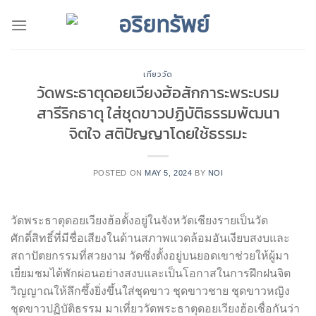
Skip
to
content
เที่ยววัด
วัดพระธาตุดอยเวียงฮ้อสักการะพระบรม
สารีริกธาตุ ใส่ชุดขาวปฏิบัติธรรมพัฒนา
จิตใจ สติปัญญาโดยใช้ธรรมะ
POSTED ON
MAY 5, 2024
BY
NOI
วัดพระธาตุดอยเวียงฮ้อตั้งอยู่ในจังหวัดเชียงรายเป็นวัด
ศักดิ์สิทธิ์ที่มีชื่อเสียงในด้านสภาพแวดล้อมอันเงียบสงบและ
สถาปัตยกรรมที่สวยงาม วัดซึ่งตั้งอยู่บนยอดเขาช่วยให้ผู้มา
เยี่ยมชมได้พักผ่อนอย่างสงบและเป็นโอกาสในการฝึกฝนจิต
วิญญาณให้ลึกซึ้งยิ่งขึ้นใส่ชุดขาว ชุดขาวชาย ชุดขาวหญิง
ชุดขาวปฏิบัติธรรม มาเที่ยววัดพระธาตุดอยเวียงฮ้อเชื่อกันว่า