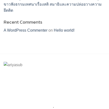
ขาวฟังธรรมเทศนาเรื่องสติ สมาธิและความปล่อยวางความ
ยึดติด
Recent Comments
A WordPress Commenter
on
Hello world!
ร้านอริยทรัพย์ชุดขาวปฏิบัติธรรม
Facebook : ชุดขาวปฏิบัติตามธรรมอริยทรัพย์
Instagram : ariyasub.shop
ID Line : @ariyasub
เบอร์มือถือ :
094-789-8992
,
093-228-9241