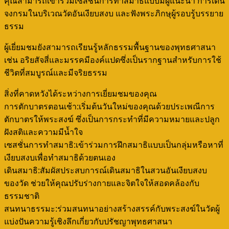
คุณสามารถเข้าร่วมเซสชั่นการทำสมาธิแบบมีผู้แนะนำ การเดิน
จงกรมในบริเวณวัดอันเงียบสงบ และฟังพระภิกษุผู้รอบรู้บรรยาย
ธรรม
ผู้เยี่ยมชมยังสามารถเรียนรู้หลักธรรมพื้นฐานของพุทธศาสนา
เช่น อริยสัจสี่และมรรคมีองค์แปดซึ่งเป็นรากฐานสำหรับการใช้
ชีวิตที่สมบูรณ์และมีจริยธรรม
สิ่งที่คาดหวังได้ระหว่างการเยี่ยมชมของคุณ
การตักบาตรตอนเช้า:เริ่มต้นวันใหม่ของคุณด้วยประเพณีการ
ตักบาตรให้พระสงฆ์ ซึ่งเป็นการกระทำที่มีความหมายและปลูก
ฝังสติและความมีน้ำใจ
เซสชั่นการทำสมาธิ:เข้าร่วมการฝึกสมาธิแบบเป็นกลุ่มหรือหาที่
เงียบสงบเพื่อทำสมาธิด้วยตนเอง
เดินสมาธิ:สัมผัสประสบการณ์เดินสมาธิในสวนอันเงียบสงบ
ของวัด ช่วยให้คุณปรับร่างกายและจิตใจให้สอดคล้องกับ
ธรรมชาติ
สนทนาธรรมะ:ร่วมสนทนาอย่างสร้างสรรค์กับพระสงฆ์ในวัดผู้
แบ่งปันความรู้เชิงลึกเกี่ยวกับปรัชญาพุทธศาสนา