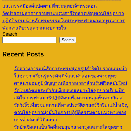
และมรรคมีองค์แปดตามที่พระพุทธเจ้าทรงสอน
วัดป่าธรรมธารากราบพระบรมสารีริกธาตุเชิญชวนใส่ชุดขาว
ปฏิบัติธรรมนําหลักพระธรรมในพระพุทธศาสนามาบูรณาการ
พัฒนาสติบรรลุความสงบภายใน
Search
Search
Recent Posts
วัดสว่างอารมณ์สักการะพระพุทธรูปสำริดโบราณแนะนำ
ใส่ชุดขาวเรียนรู้พระคัมภีร์และคำสอนของพระพุทธ
ศาสนามอบภูมิปัญญาเหนือกาลเวลาสำหรับชีวิตสมัยใหม่
วัดโบสถ์ชมสระบัวอันเงียบสงบเหมาะใส่ชุดขาวเรียน ฝึก
สติในการทำสมาธิปฏิบัติตนเพื่อความหลุดพ้นจากกิเลส
วัดวังงิ้วเที่ยวชมสถานที่ทางประวัติศาสตร์วิวริมแม่น้ำเชิญ
ชวนใส่ชุดขาวมุ่งมั่นในการปฏิบัติธรรมตามแนวทางของ
การทำสมาธิวิปัสสนา
วัดป่าเชิงเลนเป็นวัดที่สงบสุขกลางกรุงเหมาะใส่ชุดขาว