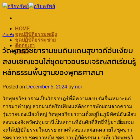
Skip
to
content
HOME
ชุดปฏิบัติธรรมหญิง
เที่ยววัด
ชุดปฏิบัติธรรมชาย
ติดต่อเรา
วัดพุทธวิชยารามชมดินแดนสุขาวดีอันเงียบ
Blogs
สงบเชิญชวนใส่ชุดขาวอบรมเจริญสติเรียนรู้
หลักธรรมพื้นฐานของพุทธศาสนา
Posted on
December 5, 2024
by
noi
วัดพุทธวิชยารามเป็นวัดราษฎร์ที่มีความสงบ ร่มรื่นเหมาะแก่
การมาทำบุญ สวดมนต์หรือเพียงแค่ต้องการพักผ่อนจากความ
วุ่นวายของเมืองใหญ่ วัดพุทธวิชยารามตั้งอยู่ในภูมิทัศน์อันเงียบ
สงบของจังหวัดปทุมธานีเป็นสถานที่อันศักดิ์สิทธิ์ที่ผู้มาเยี่ยมชม
จะได้ปฏิบัติธรรมในบรรยากาศที่สงบและผ่อนคลายใส่ชุดขาว
ชุดขาวชาย ชุดขาวหญิง ชุดขาวปฏิบัติธรรม มาเที่ยววัดพุทธวิ