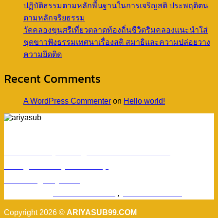
ปฏิบัติธรรมตามหลักพื้นฐานในการเจริญสติ ประพฤติตน
ตามหลักจริยธรรม
วัดคลองขุนศรีเที่ยวตลาดท้องถิ่นชีวิตริมคลองแนะนำใส่
ชุดขาวฟังธรรมเทศนาเรื่องสติ สมาธิและความปล่อยวาง
ความยึดติด
Recent Comments
A WordPress Commenter
on
Hello world!
ร้านอริยทรัพย์ชุดขาวปฏิบัติธรรม
Facebook : ชุดขาวปฏิบัติตามธรรมอริยทรัพย์
Instagram : ariyasub.shop
ID Line : @ariyasub
เบอร์มือถือ :
094-789-8992
,
093-228-9241
Copyright 2026 ©
ARIYASUB99.COM