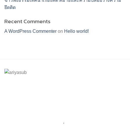
ขาวฟังธรรมเทศนาเรื่องสติ สมาธิและความปล่อยวางความ
ยึดติด
Recent Comments
A WordPress Commenter
on
Hello world!
ร้านอริยทรัพย์ชุดขาวปฏิบัติธรรม
Facebook : ชุดขาวปฏิบัติตามธรรมอริยทรัพย์
Instagram : ariyasub.shop
ID Line : @ariyasub
เบอร์มือถือ :
094-789-8992
,
093-228-9241