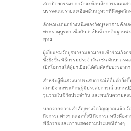
สถาปัตยกรรมของวัดสะท้อนถึงการผสมผสานร
บรรจงและรายละเอียดอันหรูหราที่ดึงดูดนักท่
ลักษณะเด่นอย่างหนึ่งของวัดบูรพารามคือเจดีย์
พระธาตุบูรพา เชื่อกันว่าเป็นที่ประดิษฐานพร
พุทธ
ผู้เยี่ยมชมวัดบูรพารามสามารถเข้าร่วมกิ
ซึ้งยิ่งขึ้น พิธีกรรมประจำวัน เช่น ตักบา
เปิดโอกาสให้ผู้มาเยือนได้สัมผัสกับบรรยาก
สำหรับผู้ที่แสวงหาประสบการณ์ที่ดื่มด่ำยิ่งขึ
สมาธิจากพระภิกษุผู้มีประสบการณ์ สถานปฏิ
วุ่นวายในชีวิตประจำวัน และพบกับความส
นอกจากความสำคัญทางจิตวิญญาณแล้ว วัดบ
กิจกรรมต่างๆ ตลอดทั้งปี กิจกรรมหนึ่งคืองา
พิธีกรรมและการแสดงตามประเพณีต่างๆ