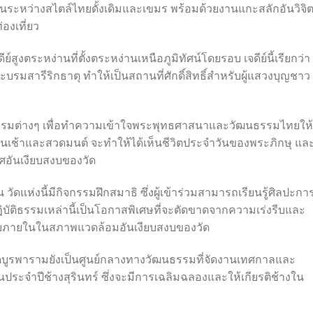
ะหว่างสไตล์ไทยดั้งเดิมและเขมร พร้อมด้วยงานแกะสลักอันวิจิ
องเที่ยว
สูงตระหง่านที่ตั้งตระหง่านเหนือภูมิทัศน์โดยรอบ เจดีย์นี้เรียกว่า
ะบรมสารีริกธาตุ ทำให้เป็นสถานที่ศักดิ์สิทธิ์สำหรับผู้แสวงบุญชาว
จกรรมต่างๆ เพื่อทำความเข้าใจพระพุทธศาสนาและวัฒนธรรมไทยให้
ตรตอนเช้าและสวดมนต์ จะทำให้ได้เห็นชีวิตประจำวันของพระภิกษุ แล
าศอันเงียบสงบของวัด
้น วัดแห่งนี้มีกิจกรรมฝึกสมาธิ ซึ่งผู้เข้าร่วมสามารถเรียนรู้ศิลปะก
บัติธรรมเหล่านี้เป็นโอกาสพิเศษที่จะตัดขาดจากความเร่งรีบและ
งบภายในในสภาพแวดล้อมอันเงียบสงบของวัด
ูรพารามยังเป็นศูนย์กลางทางวัฒนธรรมที่จัดงานเทศกาลและ
นประจำปีช้างสุรินทร์ ซึ่งจะมีการเฉลิมฉลองและให้เกียรติช้างใน