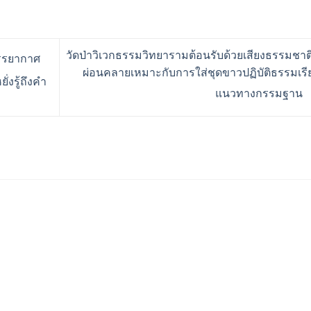
วัดป่าวิเวกธรรมวิทยารามต้อนรับด้วยเสียงธรรมชาต
บรรยากาศ
ผ่อนคลายเหมาะกับการใส่ชุดขาวปฏิบัติธรรมเรีย
งรู้ถึงคำ
แนวทางกรรมฐาน
ร้านอริยทรัพย์ชุดขาวปฏิบั
Facebook : ชุดขาวปฏิบัต
Instagram : ariyasub.sh
ID Line : @ariyasub
เบอร์มือถือ :
094-789-