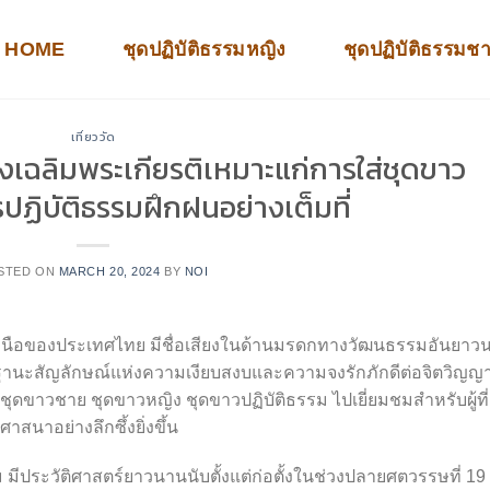
HOME
ชุดปฏิบัติธรรมหญิง
ชุดปฏิบัติธรรมช
เที่ยววัด
เฉลิมพระเกียรติเหมาะแก่การใส่ชุดขาว
ปฏิบัติธรรมฝึกฝนอย่างเต็มที่
STED ON
MARCH 20, 2024
BY
NOI
ยงเหนือของประเทศไทย มีชื่อเสียงในด้านมรดกทางวัฒนธรรมอันยาว
นฐานะสัญลักษณ์แห่งความเงียบสงบและความจงรักภักดีต่อจิตวิญ
ชุดขาวชาย ชุดขาวหญิง ชุดขาวปฏิบัติธรรม ไปเยี่ยมชมสำหรับผู้ที่
าอย่างลึกซึ้งยิ่งขึ้น
าม มีประวัติศาสตร์ยาวนานนับตั้งแต่ก่อตั้งในช่วงปลายศตวรรษที่ 19