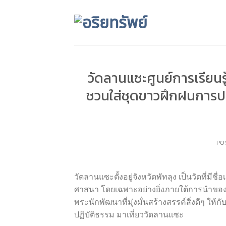
Skip
to
content
วัดลานแซะศูนย์การเรียนร
ชวนใส่ชุดขาวฝึกฝนการปฏ
PO
วัดลานแซะตั้งอยู่จังหวัดพัทลุง เป็นวัดที่ม
ศาสนา โดยเฉพาะอย่างยิ่งภายใต้การนำของ ห
พระนักพัฒนาที่มุ่งมั่นสร้างสรรค์สิ่งดีๆ ให
ปฏิบัติธรรม มาเที่ยววัดลานแซะ