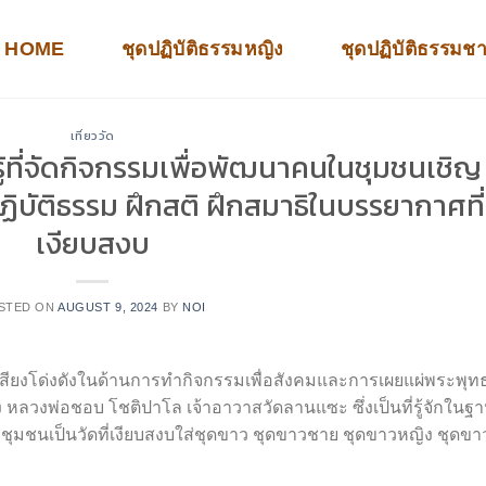
HOME
ชุดปฏิบัติธรรมหญิง
ชุดปฏิบัติธรรมช
เที่ยววัด
ู้ที่จัดกิจกรรมเพื่อพัฒนาคนในชุมชนเชิญ
ิบัติธรรม ฝึกสติ ฝึกสมาธิในบรรยากาศที่
เงียบสงบ
STED ON
AUGUST 9, 2024
BY
NOI
ีชื่อเสียงโด่งดังในด้านการทำกิจกรรมเพื่อสังคมและการเผยแผ่พระพุท
ลวงพ่อชอบ โชติปาโล เจ้าอาวาสวัดลานแซะ ซึ่งเป็นที่รู้จักในฐ
้กับชุมชนเป็นวัดที่เงียบสงบใส่ชุดขาว ชุดขาวชาย ชุดขาวหญิง ชุดขา