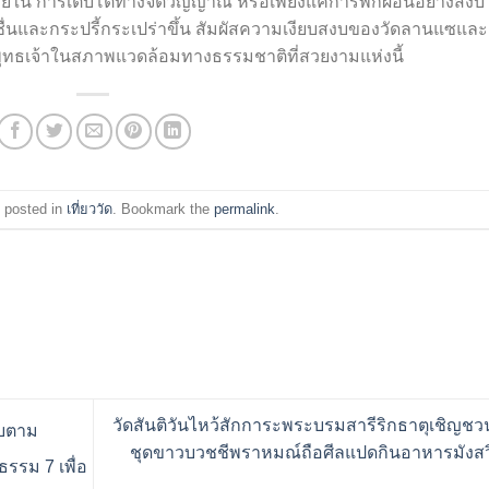
ใน การเติบโตทางจิตวิญญาณ หรือเพียงแค่การพักผ่อนอย่างสงบ
ดชื่นและกระปรี้กระเปร่าขึ้น สัมผัสความเงียบสงบของวัดลานแซและ
ุทธเจ้าในสภาพแวดล้อมทางธรรมชาติที่สวยงามแห่งนี้
 posted in
เที่ยววัด
. Bookmark the
permalink
.
วัดสันติวันไหว้สักการะพระบรมสารีริกธาตุเชิญชว
ยบตาม
ชุดขาวบวชชีพราหมณ์ถือศีลแปดกินอาหารมังสวิร
รรม 7 เพื่อ