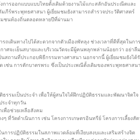
นถึงการออกแบบแบบไทยดั้งเดิมด้วยงานไม้แกะสลักอันประณีตและ
มภีร์พระพุทธศาสนา ผู้เยี่ยมชมยังสามารถสำรวจประวัติศาสตร์
ุมชนท้องถิ่นตลอดหลายปีที่ผ่านมา
ารถเดินทางไปได้สะดวกจากตัวเมืองพัทลุง ช่วงเวลาที่ดีที่สุดในกา
ะอากาศจะเย็นสบายและบริเวณวัดจะมีผู้คนพลุกพล่านน้อยกว่า อย่าลื
็นสถานที่ประกอบพิธีกรรมทางศาสนา นอกจากนี้ ผู้เยี่ยมชมยังได้ร
ัด เช่น การตักบาตรพระ ซึ่งเป็นประเพณีดั้งเดิมของพระพุทธศาสน
ัติธรรมเป็นประจำ เพื่อให้ผู้สนใจได้ฝึกปฏิบัติธรรมและพัฒนาจิตใจ
ประจำทุกวัน
พื่อช่วยเหลือสังคม
ๆ ที่วัดดำเนินการ เช่น โครงการเกษตรอินทรีย์ โครงการเลี้ยงสัตว
ในการปฏิบัติธรรมในสภาพแวดล้อมที่เงียบสงบและเสริมสร้างจิต