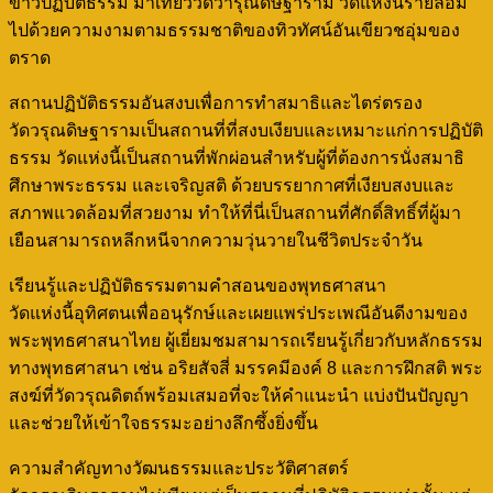
ขาวปฏิบัติธรรม มาเที่ยววัดวารุณดิษฐาราม วัดแห่งนี้รายล้อม
ไปด้วยความงามตามธรรมชาติของทิวทัศน์อันเขียวชอุ่มของ
ตราด
สถานปฏิบัติธรรมอันสงบเพื่อการทำสมาธิและไตร่ตรอง
วัดวรุณดิษฐารามเป็นสถานที่ที่สงบเงียบและเหมาะแก่การปฏิบัติ
ธรรม วัดแห่งนี้เป็นสถานที่พักผ่อนสำหรับผู้ที่ต้องการนั่งสมาธิ
ศึกษาพระธรรม และเจริญสติ ด้วยบรรยากาศที่เงียบสงบและ
สภาพแวดล้อมที่สวยงาม ทำให้ที่นี่เป็นสถานที่ศักดิ์สิทธิ์ที่ผู้มา
เยือนสามารถหลีกหนีจากความวุ่นวายในชีวิตประจำวัน
เรียนรู้และปฏิบัติธรรมตามคำสอนของพุทธศาสนา
วัดแห่งนี้อุทิศตนเพื่ออนุรักษ์และเผยแพร่ประเพณีอันดีงามของ
พระพุทธศาสนาไทย ผู้เยี่ยมชมสามารถเรียนรู้เกี่ยวกับหลักธรรม
ทางพุทธศาสนา เช่น อริยสัจสี่ มรรคมีองค์ 8 และการฝึกสติ พระ
สงฆ์ที่วัดวรุณดิตถ์พร้อมเสมอที่จะให้คำแนะนำ แบ่งปันปัญญา
และช่วยให้เข้าใจธรรมะอย่างลึกซึ้งยิ่งขึ้น
ความสำคัญทางวัฒนธรรมและประวัติศาสตร์