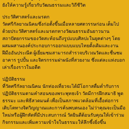
ยังให้ความรู้เกี่ยวกับวัฒนธรรมและวิถีชีวิต
ประวัติศาสตร์และมรดก
วัดศรีกัลยาณนิคมซึ่งก่อตั้งขึ้นเมื่อหลายศตวรรษก่อน เต็มไป
ด้วยประวัติศาสตร์และมรดกทางวัฒนธรรมอันยาวนาน
สถาปัตยกรรมของวัดสะท้อนถึงรูปแบบศิลปะในยุคต่างๆ โดย
ผสมผสานองค์ประกอบการออกแบบแบบไทยดั้งเดิมและงาน
ฝีมืออันประณีต ผู้เยี่ยมชมสามารถสำรวจบริเวณวัดและชื่นชม
อาคาร รูปปั้น และจิตรกรรมฝาผนังที่สวยงาม ซึ่งแต่ละแห่งบอก
เล่าเรื่องราวในอดีต
ปฏิบัติธรรม
ที่วัดศรีกัลยาณนิคม นักท่องเที่ยวจะได้มีโอกาสดื่มด่ำกับการ
ปฏิบัติธรรมตามคำสอนของพระพุทธเจ้า วัดมีการฝึกสมาธิ พูด
ธรรมะ และพิธีสวดมนต์ เพื่อเป็นสภาพแวดล้อมที่เอื้อต่อการ
เติบโตทางจิตวิญญาณและการค้นพบตนเอง ไม่ว่าคุณจะเป็นมือ
ใหม่หรือผู้ฝึกหัดที่มีประสบการณ์ วัดยินดีต้อนรับคุณให้เข้าร่วม
กิจกรรมและเพิ่มความเข้าใจในธรรมะให้ลึกซึ้งยิ่งขึ้น