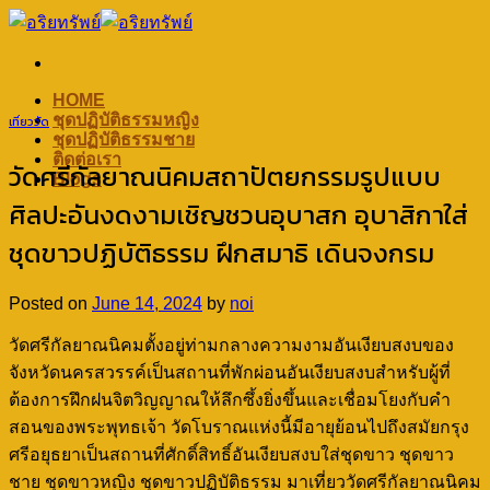
Skip
to
content
HOME
ชุดปฏิบัติธรรมหญิง
เที่ยววัด
ชุดปฏิบัติธรรมชาย
ติดต่อเรา
วัดศรีกัลยาณนิคมสถาปัตยกรรมรูปแบบ
Blogs
ศิลปะอันงดงามเชิญชวนอุบาสก อุบาสิกาใส่
ชุดขาวปฏิบัติธรรม ฝึกสมาธิ เดินจงกรม
Posted on
June 14, 2024
by
noi
วัดศรีกัลยาณนิคมตั้งอยู่ท่ามกลางความงามอันเงียบสงบของ
จังหวัดนครสวรรค์เป็นสถานที่พักผ่อนอันเงียบสงบสำหรับผู้ที่
ต้องการฝึกฝนจิตวิญญาณให้ลึกซึ้งยิ่งขึ้นและเชื่อมโยงกับคำ
สอนของพระพุทธเจ้า วัดโบราณแห่งนี้มีอายุย้อนไปถึงสมัยกรุง
ศรีอยุธยาเป็นสถานที่ศักดิ์สิทธิ์อันเงียบสงบใส่ชุดขาว ชุดขาว
ชาย ชุดขาวหญิง ชุดขาวปฏิบัติธรรม มาเที่ยววัดศรีกัลยาณนิคม