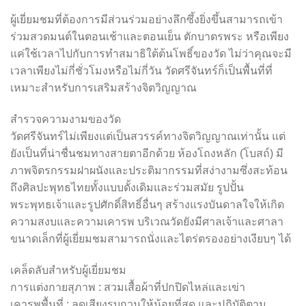
ผู้เยี่ยมชมที่ต้องการมีส่วนร่วมอย่างลึกซึ้งยิ่งขึ้นสามารถเข้า
ร่วมสวดมนต์ในตอนเช้าและตอนเย็น ตักบาตรพระ หรือเพียง
แค่ใช้เวลาไปกับการทำสมาธิใต้ต้นโพธิ์ของวัด ไม่ว่าคุณจะมี
เวลาเพียงไม่กี่ชั่วโมงหรือไม่กี่วัน วัดศรีจันทร์ก็เป็นพื้นที่ที่
เหมาะสำหรับการเสริมสร้างจิตวิญญาณ
สำรวจความงามของวัด
วัดศรีจันทร์ไม่เพียงแต่เป็นสวรรค์ทางจิตวิญญาณเท่านั้น แต่
ยังเป็นที่น่าชื่นชมทางสายตาอีกด้วย ห้องโถงหลัก (โบสถ์) มี
ภาพจิตรกรรมฝาผนังและประติมากรรมที่สง่างามซึ่งสะท้อน
ถึงศิลปะพุทธไทยทั้งแบบดั้งเดิมและร่วมสมัย รูปปั้น
พระพุทธเจ้าและรูปศักดิ์สิทธิ์อื่นๆ สร้างแรงบันดาลใจให้เกิด
ความสงบและความเคารพ บริเวณวัดยังมีศาลเจ้าและศาลา
ขนาดเล็กที่ผู้เยี่ยมชมสามารถนั่งและไตร่ตรองอย่างเงียบๆ ได้
เคล็ดลับสำหรับผู้เยี่ยมชม
การแต่งกายสุภาพ : สวมเสื้อผ้าที่ปกปิดไหล่และเข่า
เคารพพื้นที่ : ลดเสียงรบกวนให้น้อยที่สุด และปฏิบัติตาม