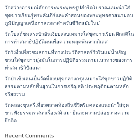
วัดสว่างอารมณ์สักการะพระพุทธรูปสำริดโบราณแนะนำใส่
ชุดขาวเรียนรู้พระคัมภีร์และคำสอนของพระพุทธศาสนามอบ
ภูมิปัญญาเหนือกาลเวลาสำหรับชีวิตสมัยใหม่
วัดโบสถ์ชมสระบัวอันเงียบสงบเหมาะใส่ชุดขาวเรียน ฝึกสติใน
การทำสมาธิปฏิบัติตนเพื่อความหลุดพ้นจากกิเลส
วัดวังงิ้วเที่ยวชมสถานที่ทางประวัติศาสตร์วิวริมแม่น้ำเชิญ
ชวนใส่ชุดขาวมุ่งมั่นในการปฏิบัติธรรมตามแนวทางของการ
ทำสมาธิวิปัสสนา
วัดป่าเชิงเลนเป็นวัดที่สงบสุขกลางกรุงเหมาะใส่ชุดขาวปฏิบัติ
ธรรมตามหลักพื้นฐานในการเจริญสติ ประพฤติตนตามหลัก
จริยธรรม
วัดคลองขุนศรีเที่ยวตลาดท้องถิ่นชีวิตริมคลองแนะนำใส่ชุด
ขาวฟังธรรมเทศนาเรื่องสติ สมาธิและความปล่อยวางความ
ยึดติด
Recent Comments