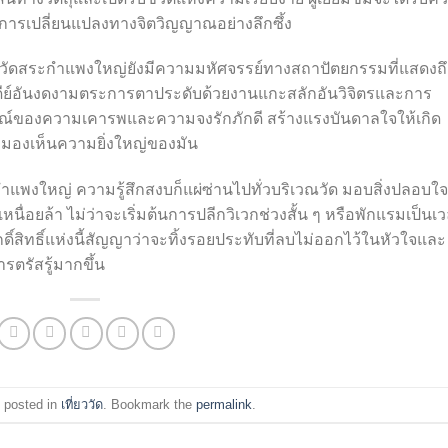
ู่การเปลี่ยนแปลงทางจิตวิญญาณอย่างลึกซึ้ง
วัดสระกำแพงใหญ่ยังมีความมหัศจรรย์ทางสถาปัตยกรรมที่แสดงถึ
ดีย์อันงดงามตระการตาประดับด้วยงานแกะสลักอันวิจิตรและการ
ษณ์ของความเคารพและความจงรักภักดี สร้างแรงบันดาลใจให้เกิด
มองเห็นความยิ่งใหญ่ของมัน
ะกำแพงใหญ่ ความรู้สึกสงบก็แผ่ซ่านไปทั่วบริเวณวัด มอบสิ่งปลอบใจ
หนื่อยล้า ไม่ว่าจะเริ่มต้นการปลีกวิเวกช่วงสั้น ๆ หรือพักแรมเป็นเ
กดิ์สิทธิ์แห่งนี้สัญญาว่าจะทิ้งรอยประทับที่ลบไม่ออกไว้ในหัวใจและ
รตรัสรู้มากขึ้น
 posted in
เที่ยววัด
. Bookmark the
permalink
.