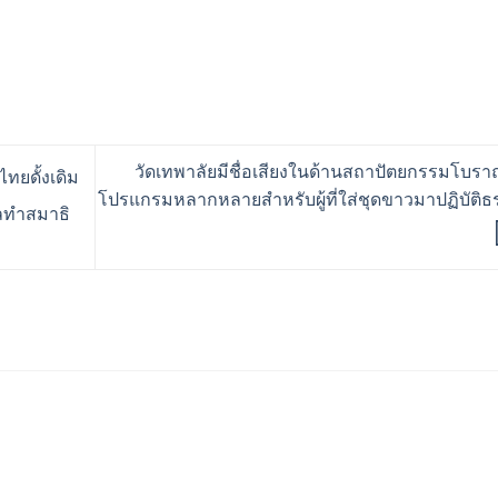
วัดเทพาลัยมีชื่อเสียงในด้านสถาปัตยกรรมโบรา
ยดั้งเดิม
โปรแกรมหลากหลายสำหรับผู้ที่ใส่ชุดขาวมาปฏิบัติธ
คลทำสมาธิ
ร้านอริยทรัพย์ชุดขาวปฏิบั
Facebook : ชุดขาวปฏิบัต
Instagram : ariyasub.sh