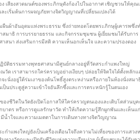
ง เสียงสวดมนต์ของพระภิกษุดังก้องไปในอากาศ เชิญชวนให้คุณเ
ะเริ่มต้นการผจญภัยทางจิตวิญญาณที่เปลี่ยนแปลงได้
มผืนผ้าอันอุดมแห่งพระธรรม ซึ่งถ่ายทอดโดยพระภิกษุผู้เคารพซึ่ง
รทำสมาธิ การบรรยายธรรม และกิจกรรมชุมชน ผู้เยี่ยมชมได้รับการ
ศาสนา ส่งเสริมการมีสติ ความเห็นอกเห็นใจ และความปรองดอง
บัติธรรมทางพุทธศาสนามีศูนย์กลางอยู่ที่วัดสระกำแพงใหญ่
วัด เราสามารถใคร่ครวญอย่างเงียบๆ ปล่อยให้จิตใจได้ตั้งหลักแ
ะนั่งอยู่ใต้ร่มเงาของต้นโพธิ์สูงตระหง่านหรือภายในห้องนั่งสมาธ
เป็นประตูสู่ความเข้าใจอันลึกซึ้งและการตระหนักรู้ในตนเอง
ของชีวิตในวัดยังเปิดโอกาสให้ใคร่ครวญตนเองและเติบโตส่วนบุ
บาตร หรือการดูแลรักษาวัด ทำให้เกิดความรู้สึกผูกพันและเห็นแก
ามมีน้ำใจและความเมตตาในการเดินทางทางจิตวิญญาณ
สระกำแพงใหญ่ยังเป็นเครื่องเตือนใจถึงความไม่เที่ยงของการแสวง
นทางวัตถุและเปิดรับชีวิตแห่งความเรียบง่าย ผู้เยี่ยมชมจะได้รับค