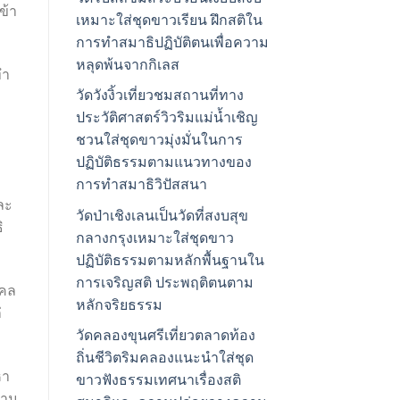
ข้า
เหมาะใส่ชุดขาวเรียน ฝึกสติใน
การทำสมาธิปฏิบัติตนเพื่อความ
หลุดพ้นจากกิเลส
ทำ
วัดวังงิ้วเที่ยวชมสถานที่ทาง
ประวัติศาสตร์วิวริมแม่น้ำเชิญ
ชวนใส่ชุดขาวมุ่งมั่นในการ
ปฏิบัติธรรมตามแนวทางของ
การทำสมาธิวิปัสสนา
ละ
วัดป่าเชิงเลนเป็นวัดที่สงบสุข
ิ
กลางกรุงเหมาะใส่ชุดขาว
ปฏิบัติธรรมตามหลักพื้นฐานใน
การเจริญสติ ประพฤติตนตาม
คคล
หลักจริยธรรม
่
วัดคลองขุนศรีเที่ยวตลาดท้อง
ถิ่นชีวิตริมคลองแนะนำใส่ชุด
หา
ขาวฟังธรรมเทศนาเรื่องสติ
วาม