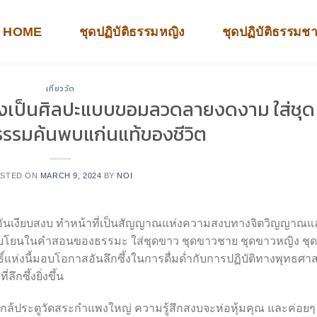
HOME
ชุดปฏิบัติธรรมหญิง
ชุดปฏิบัติธรรมช
เที่ยววัด
งเป็นศิลปะแบบขอมลวดลายงดงาม ใส่ชุด
ิธรรมค้นพบแก่นแท้ของชีวิต
STED ON
MARCH 9, 2024
BY
NOI
กษอันเงียบสงบ ทำหน้าที่เป็นสัญญาณแห่งความสงบทางจิตวิญญาณแ
ารปลอบโยนในคำสอนของธรรมะ ใส่ชุดขาว ชุดขาวชาย ชุดขาวหญิง ชุด
ทธิ์แห่งนี้มอบโอกาสอันลึกซึ้งในการดื่มด่ำกับการปฏิบัติทางพุทธศ
กซึ้งยิ่งขึ้น
้าใกล้ประตูวัดสระกำแพงใหญ่ ความรู้สึกสงบจะห่อหุ้มคุณ และค่อยๆ