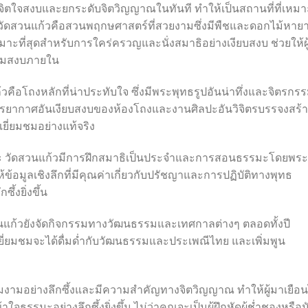
ิตใจสงบและยกระดับจิตวิญญาณในทันที ทำให้เป็นสถานที่ที่เหมา
องวัดสวนแก้วคือสวนพฤกษศาสตร์ที่สวยงามซึ่งมีพืชและดอกไม้หาย
หมาะที่สุดสำหรับการใคร่ครวญและนั่งสมาธิอย่างเงียบสงบ ช่วยให้ผ
วามสงบภายใน
ือโถงหลักที่น่าประทับใจ ซึ่งมีพระพุทธรูปอันน่าทึ่งและจิตรกร
บรรยากาศอันเงียบสงบของห้องโถงและงานศิลปะอันวิจิตรบรรจงสร้
ยี่ยมชมอย่างแท้จริง
ับธรรมะ วัดสวนแก้วมีการฝึกสมาธิเป็นประจำและการสอนธรรมะโดยพระ
้ข้อมูลเชิงลึกที่มีคุณค่าเกี่ยวกับปรัชญาและการปฏิบัติทางพุทธ
ึ้งยิ่งขึ้น
นแก้วยังจัดกิจกรรมทางวัฒนธรรมและเทศกาลต่างๆ ตลอดทั้งปี
เยี่ยมชมจะได้ดื่มด่ำกับวัฒนธรรมและประเพณีไทย และเพิ่มพูน
ามงามอย่างลึกซึ้งและมีความสำคัญทางจิตวิญญาณ ทำให้ผู้มาเยือน
รรมะอย่างลึกซึ้งยิ่งขึ้น ไม่ว่าคุณจะเป็นผู้ฝึกหัดผู้ช่ำชองหรือน