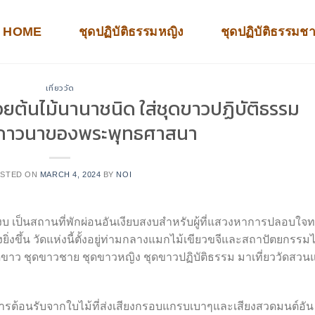
HOME
ชุดปฏิบัติธรรมหญิง
ชุดปฏิบัติธรรมช
เที่ยววัด
วยต้นไม้นานาชนิด ใส่ชุดขาวปฏิบัติธรรม
 ภาวนาของพระพุทธศาสนา
STED ON
MARCH 4, 2024
BY
NOI
บสงบ เป็นสถานที่พักผ่อนอันเงียบสงบสำหรับผู้ที่แสวงหาการปลอบใจ
่งขึ้น วัดแห่งนี้ตั้งอยู่ท่ามกลางแมกไม้เขียวขจีและสถาปัตยกรรม
ใส่ชุดขาว ชุดขาวชาย ชุดขาวหญิง ชุดขาวปฏิบัติธรรม มาเที่ยววัดสวน
ับการต้อนรับจากใบไม้ที่ส่งเสียงกรอบแกรบเบาๆและเสียงสวดมนต์อัน