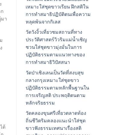
ะ
เหมาะใส่ชุดขาวเรียน ฝึกสติใน
าก
การทำสมาธิปฏิบัติตนเพื่อความ
ู้มา
หลุดพ้นจากกิเลส
วัดวังงิ้วเที่ยวชมสถานที่ทาง
ประวัติศาสตร์วิวริมแม่น้ำเชิญ
รม
ชวนใส่ชุดขาวมุ่งมั่นในการ
าง
ปฏิบัติธรรมตามแนวทางของ
การทำสมาธิวิปัสสนา
วัดป่าเชิงเลนเป็นวัดที่สงบสุข
กลางกรุงเหมาะใส่ชุดขาว
ปฏิบัติธรรมตามหลักพื้นฐานใน
การเจริญสติ ประพฤติตนตาม
หลักจริยธรรม
วัดคลองขุนศรีเที่ยวตลาดท้อง
ถิ่นชีวิตริมคลองแนะนำใส่ชุด
ได้
ขาวฟังธรรมเทศนาเรื่องสติ
ัก