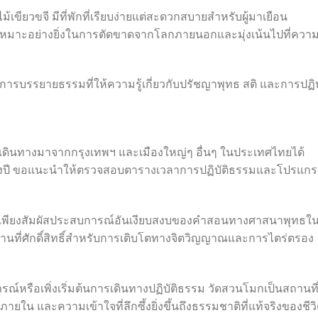
้เขียวขจี มีที่พักที่เรียบง่ายแต่สะดวกสบายสำหรับผู้มาเยือน
่ที่เหมาะอย่างยิ่งในการตัดขาดจากโลกภายนอกและมุ่งเน้นไปที่ควา
มการบรรยายธรรมที่ให้ความรู้เกี่ยวกับปรัชญาพุทธ สติ และการปฏิบ
รถเดินทางมาจากกรุงเทพฯ และเมืองใหญ่ๆ อื่นๆ ในประเทศไทยได้
ดทั้งปี ขอแนะนำให้ตรวจสอบตารางเวลาการปฏิบัติธรรมและโปรแก
หรือเพียงสัมผัสประสบการณ์อันเงียบสงบของคำสอนทางศาสนาพุทธใ
านที่ศักดิ์สิทธิ์สำหรับการเติบโตทางจิตวิญญาณและการไตร่ตรอง
รณ์หรือเพิ่งเริ่มต้นการเดินทางปฏิบัติธรรม วัดสวนโมกเป็นสถานที่ท
ใน และความเข้าใจที่ลึกซึ้งยิ่งขึ้นถึงธรรมชาติที่แท้จริงของชีว