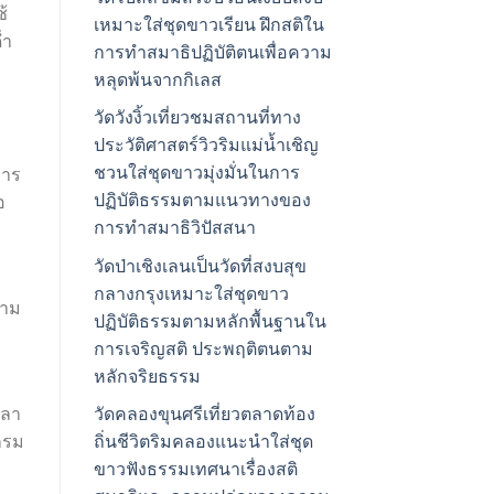
้
เหมาะใส่ชุดขาวเรียน ฝึกสติใน
่ำ
การทำสมาธิปฏิบัติตนเพื่อความ
หลุดพ้นจากกิเลส
วัดวังงิ้วเที่ยวชมสถานที่ทาง
ประวัติศาสตร์วิวริมแม่น้ำเชิญ
ชวนใส่ชุดขาวมุ่งมั่นในการ
การ
ปฏิบัติธรรมตามแนวทางของ
อ
การทำสมาธิวิปัสสนา
วัดป่าเชิงเลนเป็นวัดที่สงบสุข
กลางกรุงเหมาะใส่ชุดขาว
วาม
ปฏิบัติธรรมตามหลักพื้นฐานใน
การเจริญสติ ประพฤติตนตาม
หลักจริยธรรม
วลา
วัดคลองขุนศรีเที่ยวตลาดท้อง
กรม
ถิ่นชีวิตริมคลองแนะนำใส่ชุด
ขาวฟังธรรมเทศนาเรื่องสติ