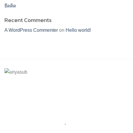
ยึดติด
Recent Comments
A WordPress Commenter
on
Hello world!
ร้านอริยทรัพย์ชุดขาวปฏิบัติธรรม
Facebook : ชุดขาวปฏิบัติตามธรรมอริยทรัพย์
Instagram : ariyasub.shop
ID Line : @ariyasub
เบอร์มือถือ :
094-789-8992
,
093-228-9241