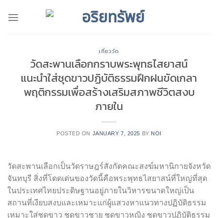
Skip
to
content
เที่ยววัด
วัดสะพานเลือกกราบพระพุทธไสยาสน์
แนะนำใส่ชุดขาวปฏิบัติธรรมฝึกฝนขัดเกลา
พฤติกรรมเพื่อสร้างเสริมสภาพชีวิตสงบ
ภายใน
POSTED ON
JANUARY 7, 2025
BY
NOI
วัดสะพานเลือกเป็นวัดราษฎร์สังกัดคณะสงฆ์มหานิกายจังหวัด
จันทบุรี สิ่งที่โดดเด่นของวัดนี้คือพระพุทธไสยาสน์ที่ใหญ่ที่สุด
ในประเทศไทยประดิษฐานอยู่ภายในวิหารขนาดใหญ่เป็น
สถานที่เงียบสงบและเหมาะแก่ผู้แสวงหาแนวทางปฏิบัติธรรม
เหมาะใส่ชุดขาว ชุดขาวชาย ชุดขาวหญิง ชุดขาวปฏิบัติธรรม