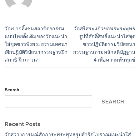
วัดเขากลิ้งชมสถาปัตยกรรม
วัดศรีสระแก้วขอพรพระพุทธ
แบบไทยดั้งเดิมของวัดแนะนำ
รูปที่ศักดิ์สิทธิ์แนะนำใส่ชุด
ใส่ชุดขาวฟังพระธรรมเทศนา
ขาวปฏิบัติธรรมวิปัสสนา
เฝึกปฎิบัติวิปัสนากรรมฐานฝึก
กรรมฐานตามหลักสติปัฏฐาน
สมาธิ ฝึกภาวนา
4 เพื่อความพ้นทุกข์
Search
SEARCH
Recent Posts
วัดสว่างอารมณ์สักการะพระพุทธรูปสำริดโบราณแนะนำใส่