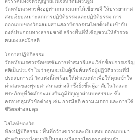
สวรรค์แห่งจิตวิญญาณในจังหวัดนครปฐม
วัดหทัยนเรศวรตั้งอยู่ท่ามกลางแมกไม้เขียวขจี ให้บรรยากาศ
สงบเงียบเหมาะแก่การปฏิบัติธรรมและปฏิบัติธรรม การ
ออกแบบของวัดผสมผสานสถาปัตยกรรมไทยดั้งเดิมเข้ากับ
องค์ประกอบทางธรรมชาติ สร้างพื้นที่ที่เชิญชวนให้สำรวจ
ตนเองและฝึกสติ
โอกาสปฏิบัติธรรม
วัดหทัยนเรศวรจัดเซสชันการทำสมาธิและเวิร์กช็อปการเจริญ
สติเป็นประจำ ไม่ว่าคุณจะเป็นผู้เริ่มต้นหรือผู้ปฏิบัติธรรมที่มี
ประสบการณ์ วัดแห่งนี้ก็พร้อมให้คำแนะนำเพื่อให้คุณเข้าใจ
คำสอนของพุทธศาสนาอย่างลึกซึ้งยิ่งขึ้น ผู้อาศัยในวัดและ
พระภิกษุที่วัดมักจะแบ่งปันภูมิปัญญาผ่านบทธรรมะ ซึ่ง
ครอบคลุมหัวข้อต่างๆ เช่น การมีสติ ความเมตตา และการใช้
ชีวิตอย่างสมดุล
ไฮไลท์ของวัด
ห้องปฏิบัติธรรม : พื้นที่กว้างขวางและเงียบสงบ ออกแบบมา
สำหรับการนั่งสมาธิเป็นกลุ่มหรือการไตร่ตรองส่วนตัว