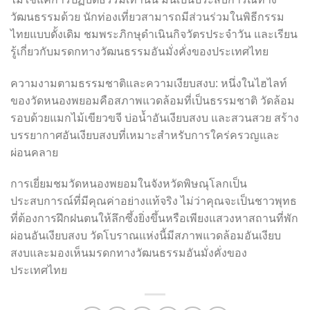
วัฒนธรรมด้วย นักท่องเที่ยวสามารถมีส่วนร่วมในพิธีกรรม
ไทยแบบดั้งเดิม ชมพระภิกษุดำเนินกิจวัตรประจำวัน และเรียน
รู้เกี่ยวกับมรดกทางวัฒนธรรมอันมั่งคั่งของประเทศไทย
ความงามตามธรรมชาติและความเงียบสงบ: หนึ่งในไฮไลท์
ของวัดหนองพยอมคือสภาพแวดล้อมที่เป็นธรรมชาติ วัดล้อม
รอบด้วยแมกไม้เขียวขจี บ่อน้ำอันเงียบสงบ และสวนสวย สร้าง
บรรยากาศอันเงียบสงบที่เหมาะสำหรับการใคร่ครวญและ
ผ่อนคลาย
การเยี่ยมชมวัดหนองพยอมในจังหวัดพิษณุโลกเป็น
ประสบการณ์ที่มีคุณค่าอย่างแท้จริง ไม่ว่าคุณจะเป็นชาวพุทธ
ที่ต้องการฝึกฝนตนให้ลึกซึ้งยิ่งขึ้นหรือเพียงแสวงหาสถานที่พัก
ผ่อนอันเงียบสงบ วัดโบราณแห่งนี้มีสภาพแวดล้อมอันเงียบ
สงบและมองเห็นมรดกทางวัฒนธรรมอันมั่งคั่งของ
ประเทศไทย