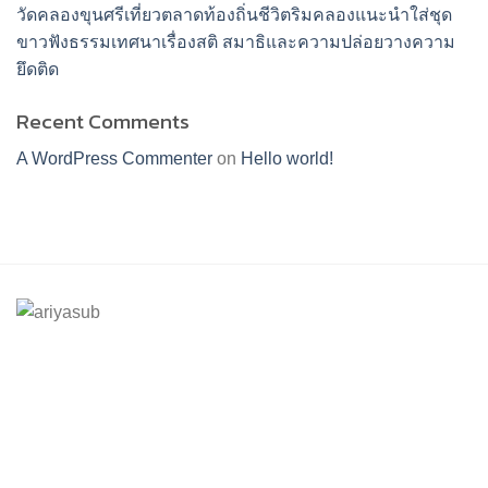
วัดคลองขุนศรีเที่ยวตลาดท้องถิ่นชีวิตริมคลองแนะนำใส่ชุด
ขาวฟังธรรมเทศนาเรื่องสติ สมาธิและความปล่อยวางความ
ยึดติด
Recent Comments
A WordPress Commenter
on
Hello world!
ร้านอริยทรัพย์ชุดขาวปฏิบัติธรรม
Facebook : ชุดขาวปฏิบัติตามธรรมอริยทรัพย์
Instagram : ariyasub.shop
ID Line : @ariyasub