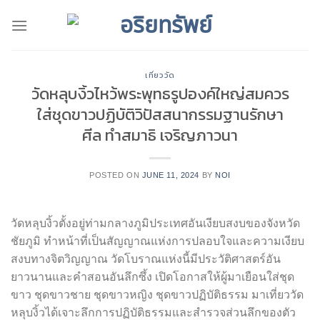
Skip
to
content
เที่ยววัด
วัดหลุบงิ้วไหว้พระพุทธรูปองค์ใหญ่สมควร
ใส่ชุดขาวปฏิบัติวิปัสสนากรรมฐานรักษา
ศีล ทำสมาธิ เจริญภาวนา
POSTED ON
JUNE 11, 2024
BY
NOI
วัดหลุบงิ้วตั้งอยู่ท่ามกลางภูมิประเทศอันเงียบสงบของจังหวัด
ชัยภูมิ ทำหน้าที่เป็นสัญญาณแห่งการปลอบใจและความเงียบ
สงบทางจิตวิญญาณ วัดโบราณแห่งนี้มีประวัติศาสตร์อัน
ยาวนานและคำสอนอันลึกซึ้ง เปิดโอกาสให้ผู้มาเยือนใส่ชุด
ขาว ชุดขาวชาย ชุดขาวหญิง ชุดขาวปฏิบัติธรรม มาเที่ยววัด
หลุบงิ้วได้เจาะลึกการปฏิบัติธรรมและสำรวจส่วนลึกของตัว