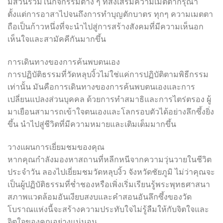
มีส่วนร่วมในกิจกรรมต่าง ๆ ที่ส่งเสริมความเมตตากรุณา
ตั้งแต่การอาสาไปจนถึงการทำบุญตักบาตร ทุกๆ ความเมตตา
ถือเป็นก้าวหนึ่งที่จะนำไปสู่การสร้างสังคมที่มีความเห็นอก
เห็นใจและสามัคคีกันมากขึ้น
การเดินทางของการค้นพบตนเอง
การปฏิบัติธรรมที่วัดหลุบงิ้วไม่ใช่แค่การปฏิบัติตามพิธีกรรม
เท่านั้น มันคือการเดินทางของการค้นพบตนเองและการ
เปลี่ยนแปลงส่วนบุคคล ด้วยการทำสมาธิและการไตร่ตรอง ผู้
มาเยือนสามารถเข้าใจตนเองและโลกรอบตัวได้อย่างลึกซึ้งยิ่ง
ขึ้น นำไปสู่ชีวิตที่มีความหมายและเติมเต็มมากขึ้น
วางแผนการเยี่ยมชมของคุณ
หากคุณกำลังมองหาสถานที่หลีกหนีจากความวุ่นวายในชีวิต
ประจำวัน ลองไปเยี่ยมชมวัดหลุบงิ้ว จังหวัดชัยภูมิ ไม่ว่าคุณจะ
เป็นผู้ปฏิบัติธรรมที่ช่ำชองหรือเพิ่งเริ่มเรียนรู้พระพุทธศาสนา
สภาพแวดล้อมอันเงียบสงบและคำสอนอันลึกซึ้งของวัด
โบราณแห่งนี้จะสร้างความประทับใจไม่รู้ลืมให้กับจิตใจและ
จิตใจของคุณอย่างแน่นอน