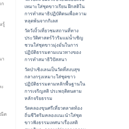
มก
เหมาะใส่ชุดขาวเรียน ฝึกสติใน
การทำสมาธิปฏิบัติตนเพื่อความ
หลุดพ้นจากกิเลส
รู้
วัดวังงิ้วเที่ยวชมสถานที่ทาง
ประวัติศาสตร์วิวริมแม่น้ำเชิญ
ชวนใส่ชุดขาวมุ่งมั่นในการ
ปฏิบัติธรรมตามแนวทางของ
นา
การทำสมาธิวิปัสสนา
วัดป่าเชิงเลนเป็นวัดที่สงบสุข
กลางกรุงเหมาะใส่ชุดขาว
ปฏิบัติธรรมตามหลักพื้นฐานใน
ละ
การเจริญสติ ประพฤติตนตาม
หลักจริยธรรม
วัดคลองขุนศรีเที่ยวตลาดท้อง
ณีต
ถิ่นชีวิตริมคลองแนะนำใส่ชุด
ขาวฟังธรรมเทศนาเรื่องสติ