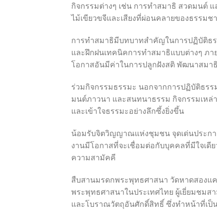
กิจกรรมต่างๆ เช่น การทำสมาธิ สวดมนต์
ไม้เขียวขจีและเสียงที่ผ่อนคลายของธรรมช
การทำสมาธิมีบทบาทสำคัญในการปฏิบัติธรรมที
และฝึกฝนเทคนิคการทำสมาธิแบบต่างๆ ภายใต
โอกาสอันมีค่าในการปลูกฝังสติ พัฒนาสมาธิ 
ร่วมกิจกรรมธรรมะ นอกจากการปฏิบัติธรรม
มนต์ภาวนา และสนทนาธรรม กิจกรรมเหล่านี้
และเข้าใจธรรมะอย่างลึกซึ้งยิ่งขึ้น
น้อมรับจิตวิญญาณแห่งชุมชน จุดเด่นประการ
งานมีโอกาสที่จะเชื่อมต่อกับบุคคลที่มีใจเ
ความสามัคคี
สืบสานมรดกพระพุทธศาสนา วัดหาดสองแ
พระพุทธศาสนาในประเทศไทย ผู้เยี่ยมชม
และโบราณวัตถุอันศักดิ์สิทธิ์ ซึ่งทำหน้าท