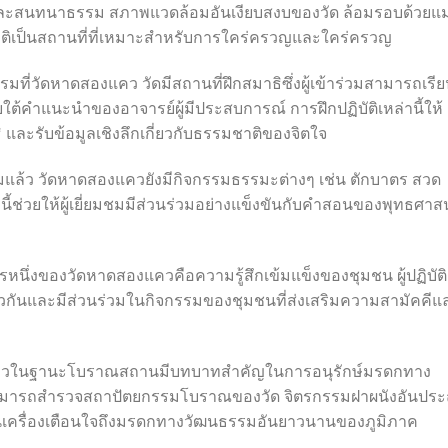
 และสนทนาธรรม สภาพแวดล้อมอันเงียบสงบของวัด ล้อมรอบด้วยแ
าติเป็นสถานที่ที่เหมาะสำหรับการใคร่ครวญและใคร่ครวญ
่วัดหาดสองแคว วัดมีสถานที่ฝึกสมาธิซึ่งผู้เข้าร่วมสามารถเรียน
้คำแนะนำของอาจารย์ผู้มีประสบการณ์ การฝึกปฏิบัติเหล่านี้ให้
และรับข้อมูลเชิงลึกเกี่ยวกับธรรมชาติของจิตใจ
แล้ว วัดหาดสองแควยังมีกิจกรรมธรรมะต่างๆ เช่น ตักบาตร สวด
ช่วยให้ผู้เยี่ยมชมมีส่วนร่วมอย่างแข็งขันกับคำสอนของพุทธศาส
หนึ่งของวัดหาดสองแควคือความรู้สึกเข้มแข็งของชุมชน ผู้ปฏิบัติ
ดียวกันและมีส่วนร่วมในกิจกรรมของชุมชนที่ส่งเสริมความสามัคคีแ
ควในฐานะโบราณสถานมีบทบาทสำคัญในการอนุรักษ์มรดกทาง
สามารถสำรวจสถาปัตยกรรมโบราณของวัด จิตรกรรมฝาผนังอันประ
ี่เป็นเครื่องเตือนใจถึงมรดกทางวัฒนธรรมอันยาวนานของภูมิภาค