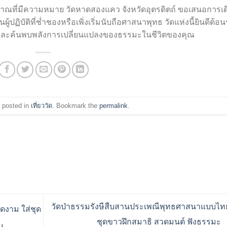
าณที่มีความหมาย วัดหาดสองแคว จังหวัดอุตรดิตถ์ ขอเสนอการเด
ู้ปฏิบัติที่ช่ำชองหรือเพิ่งเริ่มนับถือศาสนาพุทธ วัดแห่งนี้ยินดีต้อน
และค้นพบพลังการเปลี่ยนแปลงของธรรมะในชีวิตของคุณ
 posted in
เที่ยววัด
. Bookmark the
permalink
.
วัดป่าธรรมรังษีสืบสานประเพณีพุทธศาสนาแบบไทย
ดงาม ใส่ชุด
ชุดขาวฝึกสมาธิ สวดมนต์ ฟังธรรมะ
น