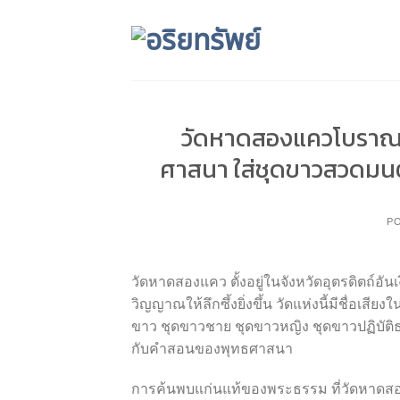
Skip
to
content
วัดหาดสองแควโบราณ
ศาสนา ใส่ชุดขาวสวดมน
P
วัดหาดสองแคว ตั้งอยู่ในจังหวัดอุตรดิตถ์อันเง
วิญญาณให้ลึกซึ้งยิ่งขึ้น วัดแห่งนี้มีชื่อเ
ขาว ชุดขาวชาย ชุดขาวหญิง ชุดขาวปฏิบัติธร
กับคำสอนของพุทธศาสนา
การค้นพบแก่นแท้ของพระธรรม ที่วัดหาดส