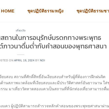
HOME
ชุดปฏิบัติธรรมหญิง
ชุดปฏิบัติธรรมช
เที่ยววัด
สถานในการอนุรักษ์มรดกทางพระพุทธ
ต์ภาวนาดื่มด่ำกับคำสอนของพุทธศาสนา
OSTED ON
APRIL 19, 2024
BY
NOI
ียบสงบ สถานที่ศักดิ์สิทธิ์อันเงียบสงบสำหรับผู้ที่ต้องการฝึกฝนจิต
สียงในด้านสภาพแวดล้อมที่เงียบสงบและมีประวัติศาสตร์อันยาวนาน ใส่ช
รม มาเที่ยววัดหาดสองแควเป็นสถานที่ที่นักท่องเที่ยวสามารถดื่ม
องแคว ผู้ปฏิบัติสามารถสำรวจหลักคำสอนของพระพุทธศาสนาผ่า